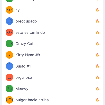
Θ๑
ʕ
´•ᴥ•`
ay
ミ●
ʔ
﹏☉
preocupado
ʕ
ミ
´•ᴥ•`
esto es tan lindo
ミ●
ʔ
﹏☉
Crazy Cats
(ﾐዋ
ミ
ﻌ
Kitty Nyan #8
ዋﾐ)ﾉ
(ノ
Susto #1
дヽ)
(￣`
Д
orgulloso
(ﾐዕ
´￣)
ᆽዕ
Meowy
(✿❛//
ﾐ)
U//❛)
pulgar hacia arriba
(ﾐⓛ