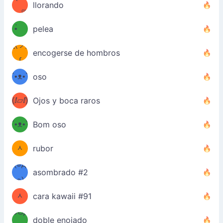
llorando
﹏⁰)
(ง
•̀ゝ
pelea
ƪ(ツ)
•́)ง
encogerse de hombros
ʕ
∫
´•ᴥ•`
oso
ʔσ”
(ⅈ▱ⅈ)
Ojos y boca raros
ʕ
´•ᴥ•`
Bom oso
(๑✪
ʔσ”
ᆺ
rubor
✪๑)
(๏д
asombrado #2
(๑✪
๏)
ᆺ
cara kawaii #91
๑Θд
✪๑)
doble enojado