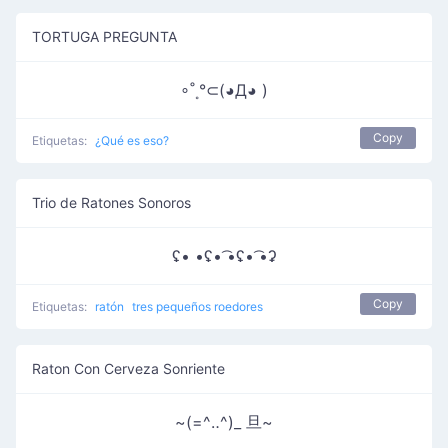
TORTUGA PREGUNTA
∘˚˳°⊂(◕Д◕ )
Copy
Etiquetas:
¿Qué es eso?
Trio de Ratones Sonoros
ʢ• •ʢ• ͡•ʢ• ͡•ʡ
Copy
Etiquetas:
ratón
tres pequeños roedores
Raton Con Cerveza Sonriente
~(=^‥^)_ 旦~