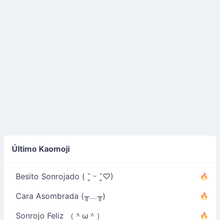
Último Kaomoji
Besito Sonrojado ( ˘͈ ᵕ ˘͈♡)
Cara Asombrada (╥﹏╥)
Sonrojo Feliz （＾ω＾）