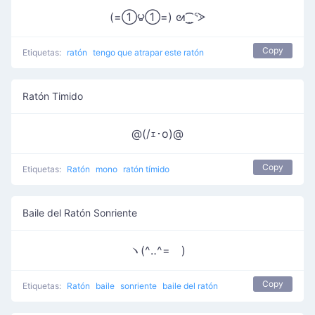
(=①౪①=) ᘛ⁐̤ᕐᐷ
Copy
Etiquetas:
ratón
tengo que atrapar este ratón
Ratón Timido
@(/ｪ･o)@
Copy
Etiquetas:
Ratón
mono
ratón tímido
Baile del Ratón Sonriente
ヽ(^‥^=ゞ)
Copy
Etiquetas:
Ratón
baile
sonriente
baile del ratón