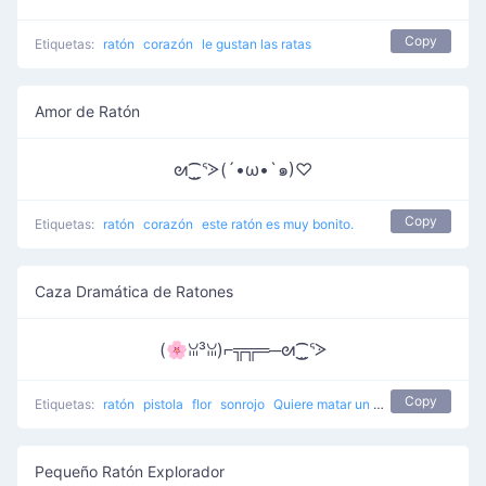
Copy
Etiquetas:
ratón
corazón
le gustan las ratas
Amor de Ratón
ᘛ⁐̤ᕐᐷ(´•ω•`๑)♡
Copy
Etiquetas:
ratón
corazón
este ratón es muy bonito.
Caza Dramática de Ratones
(🌸ꈍ³ꈍ)⌐╦╦═─ᘛ⁐̤ᕐᐷ
Copy
Etiquetas:
ratón
pistola
flor
sonrojo
Quiere matar un ratón de la manera más dramática
Pequeño Ratón Explorador