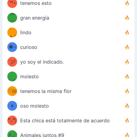
(￣`
ᄇ•
tenemos esto
Д
́)ﻭ✧
gran energía
´￣)
ʕ
9
lindo
·ᴥ·ʔ
╭
(੭ˊ͈
⚈¬
curioso
꒵
⚈╮
ᶠᵉᵉᵈ
ˋ͈)੭̸
yo soy el indicado.
(❀ˆ
*
ᵐᵉ
molesto
/ᐠ-ⱉ-
✧⁺˚
ωˆ)
ʕ
♡(o
ᐟ\ﾉ
tenemos la misma flor
–
ᴗo❀
ᴥ
oso molesto
d(✿
)
–
ºัᴗºั)
Esta chica está totalmente de acuerdo
ฅ/ᐠ｡
［
ʔ
b
ᆽ｡ᐟ
；
Animales juntos #9