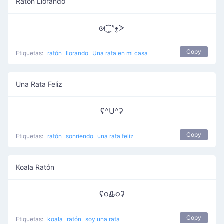
Ratón Llorando
ᘛ⁐̤ᕐ•̥ᐷ
Copy
Etiquetas:
ratón
llorando
Una rata en mi casa
Una Rata Feliz
ʢ^U^ʡ
Copy
Etiquetas:
ratón
sonriendo
una rata feliz
Koala Ratón
ʢ૦Ꮂ૦ʡ
Copy
Etiquetas:
koala
ratón
soy una rata