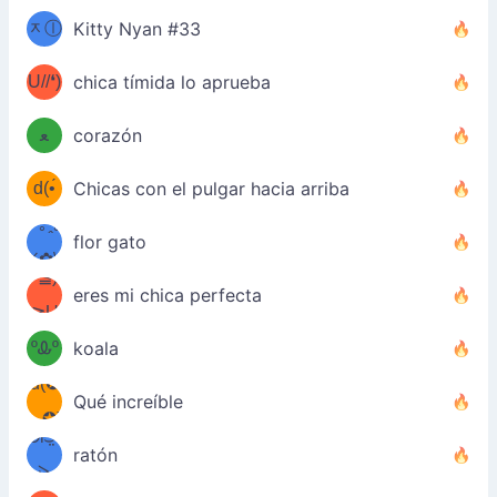
b
ᆽⓛ
Kitty Nyan #33
(✿❛//
ﾐ)✧
♡(ﾐ
U//❛)
(❁
chica tímida lo aprueba
ᵕ̣̣̣̣̣̣
⌒ں
b
ﻌ
corazón
⌒)b
ᵕ̣̣̣̣̣̣
d(•́
Chicas con el pulgar hacia arriba
ﾐ)ﾉ
/ᐠ｡ꞈ｡
ں
(✿≧
flor gato
•̀๑✿
ᐟ✿\
³≦)
)
eres mi chica perfecta
≧U
₍ᐢ｡
≦✿)
ºᎲº
koala
d(✪
｡ᐢ₎
Qué increíble
‿✪)
ᘛ⁐̤ᕐ
ratón
( •̀
ᑀ