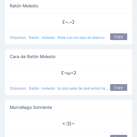
Ratón Molesto
ʢ¬.¬ʡ
Copy
Etiquetas:
Ratón
molesto
Rata con los ojos en blanco.
Cara de Ratón Molesto
ʢ¬ω¬ʡ
Copy
Etiquetas:
Ratón
molesto
la rata sabe de qué estás hablando.
Murciélago Sonriente
<:3)~