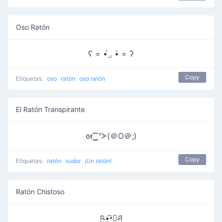
Oso Ratón
ʕ = •́ .̫ •̀ = ʔ
Copy
Etiquetas:
oso
ratón
oso ratón
El Ratón Transpirante
ᘛ⁐̤ᕐᐷ(＠O＠;)
Copy
Etiquetas:
ratón
sudor
¡Un ratón!
Ratón Chistoso
ཥ•̬͡•ོཤ