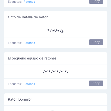
Copy
Etiquetas:
Ratones
Grito de Batalla de Ratón
٩ʕ◕౪◕ʔو
Copy
Etiquetas:
Ratones
El pequeño equipo de ratones
ʢ• ͡•ʢ• ͡•ʢ• ͡•ʡ
Copy
Etiquetas:
Ratones
Ratón Dormilón