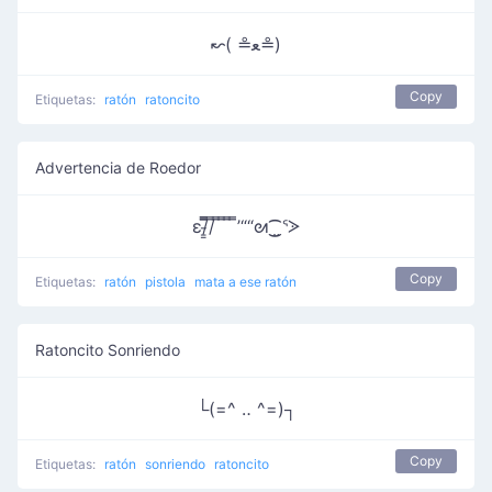
↜( ≗ﻌ≗)
Copy
Etiquetas:
ratón
ratoncito
Advertencia de Roedor
ε/̵͇̿̿/̿ ̿ ̿ ̿ ̿’““ᘛ⁐̤ᕐᐷ
Copy
Etiquetas:
ratón
pistola
mata a ese ratón
Ratoncito Sonriendo
└(=^ ‥ ^=)┐
Copy
Etiquetas:
ratón
sonriendo
ratoncito