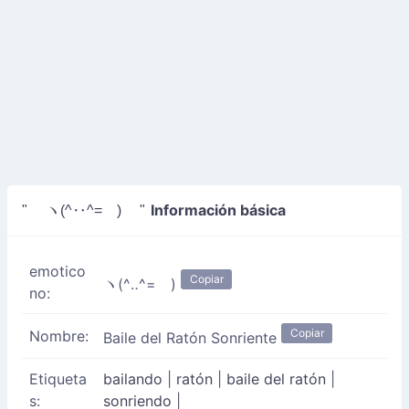
Información básica
" ヽ(^‥^=ゞ) "
emotico
Copiar
ヽ(^‥^=ゞ)
no:
Copiar
Nombre:
Baile del Ratón Sonriente
Etiqueta
bailando
|
ratón
|
baile del ratón
|
s:
sonriendo
|