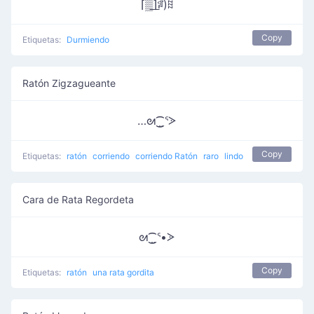
⌈▒͟⌉ꅼ)ꍞ
Copy
Etiquetas:
Durmiendo
Ratón Zigzagueante
…ᘛ⁐̤ᕐᐷ
Copy
Etiquetas:
ratón
corriendo
corriendo Ratón
raro
lindo
Cara de Rata Regordeta
ᘛ⁐̤ᕐ•ᐷ
Copy
Etiquetas:
ratón
una rata gordita