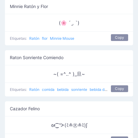
Minnie Ratón y Flor
(🌸 ´ ․̫ `)
Copy
Etiquetas:
Ratón
flor
Minnie Mouse
Raton Sonriente Comiendo
~( =^‥^ )_旦~
Copy
Etiquetas:
Ratón
comida
bebida
sonriente
bebida del ratón
Cazador Felino
ᘛ⁐̤ᕐᐷ(ﾐ≗㉨≗ﾐ)∫