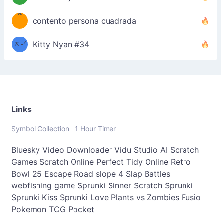
*
\
contento persona cuadrada
＿
/ᐠ-
ᆽ-ᐟ
*
Kitty Nyan #34
；］
\
Links
Symbol Collection
1 Hour Timer
Bluesky Video Downloader
Vidu Studio AI
Scratch
Games
Scratch Online
Perfect Tidy Online
Retro
Bowl 25
Escape Road
slope 4
Slap Battles
webfishing game
Sprunki Sinner
Scratch Sprunki
Sprunki Kiss
Sprunki Love
Plants vs Zombies Fusio
Pokemon TCG Pocket