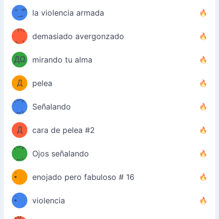
°_̯͡°
la violencia armada
)=ε/̵͇̿̿/'̿
（/｡
demasiado avergonzado
（Ω
＼)
'̿ ̿
（ง
ДΩ
mirando tu alma
Φ
）
Д
pelea
Φ）
(⊃д
（ง
Señalando
⊂)
Φ
ง
Д
cara de pelea #2
Φ）
(⊃д
Ojos señalando
⊂)
(ง
ง
•̀ゝ
enojado pero fabuloso # 16
(ง
•́)ง
•̀ゝ
violencia
(☍
•́)ง