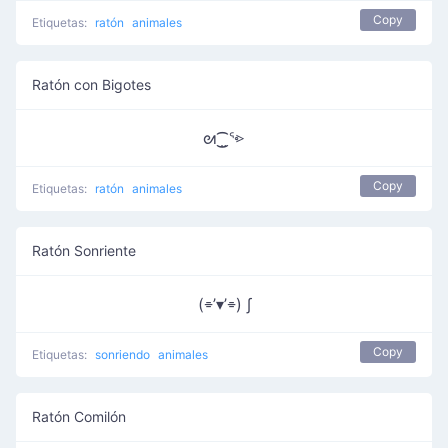
Copy
Etiquetas:
ratón
animales
Ratón con Bigotes
ᘛ⁐̤ᕐ⩺
Copy
Etiquetas:
ratón
animales
Ratón Sonriente
(⌯’▾’⌯) ∫
Copy
Etiquetas:
sonriendo
animales
Ratón Comilón