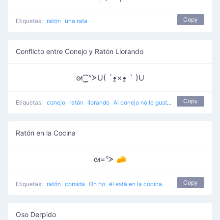
Copy
Etiquetas:
ratón
una rata
Conflicto entre Conejo y Ratón Llorando
ᘛ⁐̤ᕐᐷU( ´•̥×•̥ ` )U
Copy
Etiquetas:
conejo
ratón
llorando
Al conejo no le gustan los ratones
Ratón en la Cocina
ᘛ=ᕐᐷ 🧀
Copy
Etiquetas:
ratón
comida
Oh no
él está en la cocina.
Oso Derpido