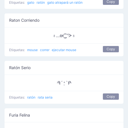
Copy
Etiquetas:
gato
ratón
gato atrapará un ratón
Raton Corriendo
♁…ᘛ⁐̤ᕐᐷ♁
Copy
Etiquetas:
mouse
correr
ejecutar mouse
Ratón Serio
ᑴ´⍘`ᑷ
Copy
Etiquetas:
ratón
rata seria
Furia Felina