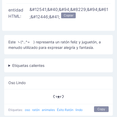
&#12541;&#40;&#94;&#8229;&#94;&#61
entidad
Copiar
HTML:
;&#12446;&#41;
Este ヽ(^‥^=ゞ) representa un ratón feliz y juguetón, a
menudo utilizado para expresar alegría y fantasía.
Etiquetas calientes
Oso Lindo
ʕ￫ᴥ￩ʔ
Copy
Etiquetas:
oso
ratón
animales
Éxito Ratón
lindo