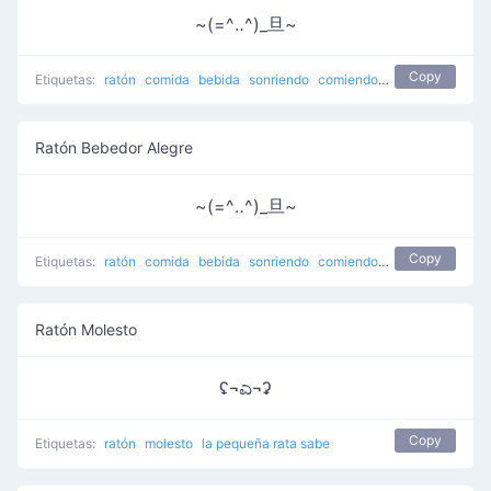
~(=^‥^)_旦~
Copy
Etiquetas:
ratón
comida
bebida
sonriendo
comiendo
bebida ratón
Ratón Bebedor Alegre
~(=^‥^)_旦~
Copy
Etiquetas:
ratón
comida
bebida
sonriendo
comiendo
bebida ratón
Ratón Molesto
ʢ¬ಎ¬ʡ
Copy
Etiquetas:
ratón
molesto
la pequeña rata sabe