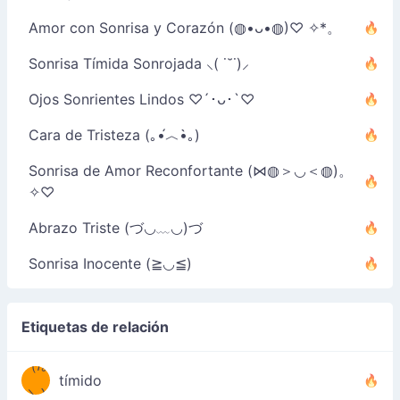
Amor con Sonrisa y Corazón (◍•ᴗ•◍)♡ ✧*。
Sonrisa Tímida Sonrojada ⸜( ˙˘˙)⸝
Ojos Sonrientes Lindos ♡´･ᴗ･`♡
Cara de Tristeza (｡•́︿•̀｡)
Sonrisa de Amor Reconfortante (⋈◍＞◡＜◍)。
✧♡
Abrazo Triste (づ◡﹏◡)づ
Sonrisa Inocente (≧◡≦)
Etiquetas de relación
（/｡
̿' ̿'\̵͇̿̿
tímido
\з=( ͡
＼)