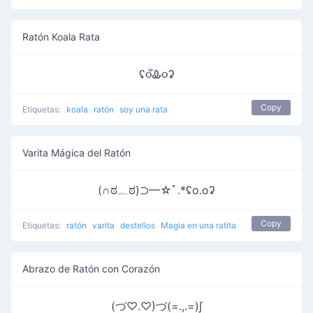
Ratón Koala Rata
ʢ૦ઁᎲ૦ʡ
Copy
Etiquetas:
koala
ratón
soy una rata
Varita Mágica del Ratón
(∩ಠ﹏ಠ)⊃━☆ﾟ.*ʢo.oʡ
Copy
Etiquetas:
ratón
varita
destellos
Magia en una ratita
Abrazo de Ratón con Corazón
(づ♡.♡)づ(=.,.=)∫