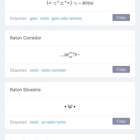
(=っ^ェ^=)っ︵ǝɔᴉɯ
Copy
Etiquetas:
gato
ratón
gato odia ratones
Raton Corredor
…ᘛ⁐̤ᕐᐷ-
Copy
Etiquetas:
ratón
ratón corredor
Raton Silvestre
▪🐭▪
Copy
Etiquetas:
ratón
un ratón tonto