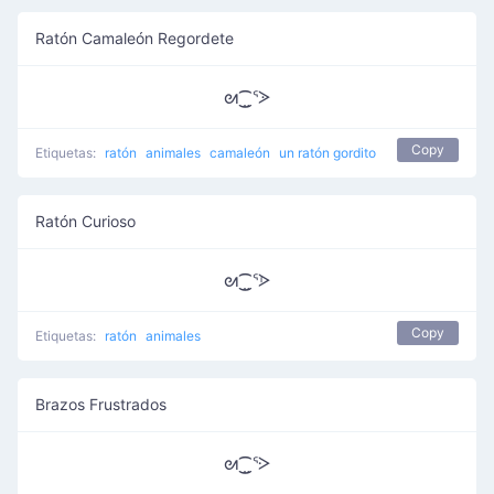
Ratón Camaleón Regordete
ᘛ⁐̤ᕐᐷ
Copy
Etiquetas:
ratón
animales
camaleón
un ratón gordito
Ratón Curioso
ᘛ⁐̤ᕐᐶ
Copy
Etiquetas:
ratón
animales
Brazos Frustrados
ᘛ⁐̤ᕐᑀ