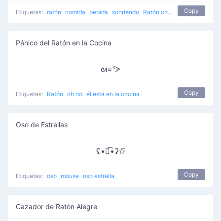
Copy
Etiquetas:
ratón
comida
bebida
sonriendo
Ratón consigue cerveza
Pánico del Ratón en la Cocina
ᘛ=ᕐᐷ
Copy
Etiquetas:
Ratón
oh no
él está en la cocina
Oso de Estrellas
ʢ•ꇵ͡•ʡ✩⃛
Copy
Etiquetas:
oso
mouse
oso estrella
Cazador de Ratón Alegre