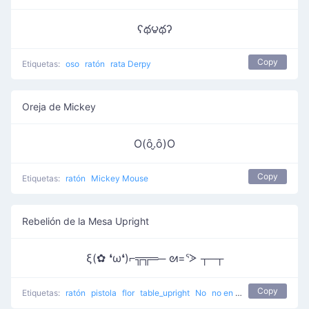
ʕథ౪థʔ
Copy
Etiquetas:
oso
ratón
rata Derpy
Oreja de Mickey
O(ȏ.̮ȏ)O
Copy
Etiquetas:
ratón
Mickey Mouse
Rebelión de la Mesa Upright
ξ(✿ ❛ω❛)⌐╦╦═─ ᘛ=ᕐᐷ ┬─┬
Copy
Etiquetas:
ratón
pistola
flor
table_upright
No
no en mi casa