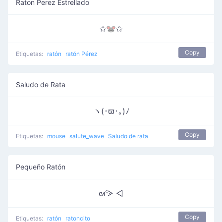
Raton Perez Estrellado
✩🐭✩
Copy
Etiquetas:
ratón
ratón Pérez
Saludo de Rata
ヽ(･ϖ･｡)ﾉ
Copy
Etiquetas:
mouse
salute_wave
Saludo de rata
Pequeño Ratón
ᘛᕐᐷ ◅
Copy
Etiquetas:
ratón
ratoncito