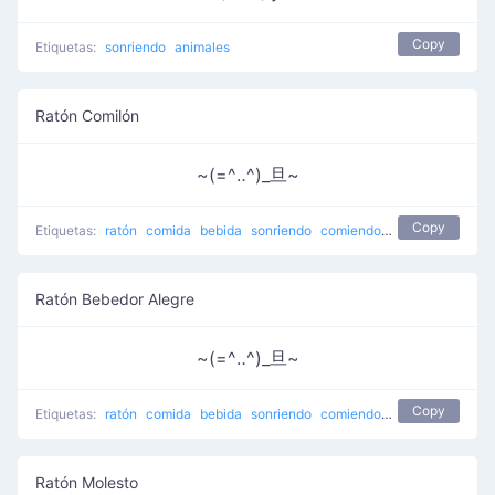
Copy
Etiquetas:
sonriendo
animales
Ratón Comilón
~(=^‥^)_旦~
Copy
Etiquetas:
ratón
comida
bebida
sonriendo
comiendo
bebida ratón
Ratón Bebedor Alegre
~(=^‥^)_旦~
Copy
Etiquetas:
ratón
comida
bebida
sonriendo
comiendo
bebida ratón
Ratón Molesto