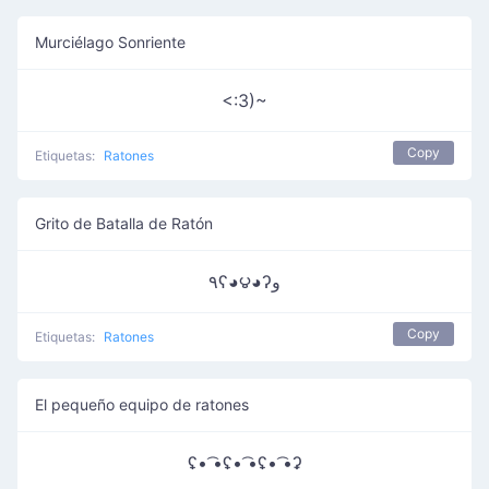
Murciélago Sonriente
<:3)~
Copy
Etiquetas:
Ratones
Grito de Batalla de Ratón
٩ʕ◕౪◕ʔو
Copy
Etiquetas:
Ratones
El pequeño equipo de ratones
ʢ• ͡•ʢ• ͡•ʢ• ͡•ʡ