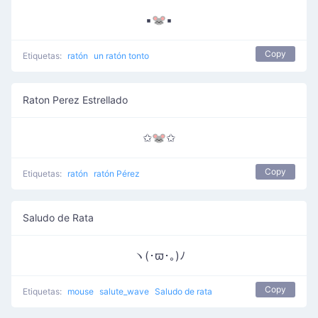
▪🐭▪
Copy
Etiquetas:
ratón
un ratón tonto
Raton Perez Estrellado
✩🐭✩
Copy
Etiquetas:
ratón
ratón Pérez
Saludo de Rata
ヽ(･ϖ･｡)ﾉ
Copy
Etiquetas:
mouse
salute_wave
Saludo de rata