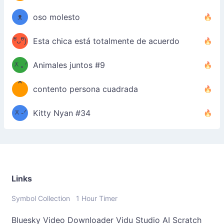
–
ᴗo❀
ᴥ
oso molesto
d(✿
)
–
ºัᴗºั)
Esta chica está totalmente de acuerdo
ฅ/ᐠ｡
［
ʔ
b
ᆽ｡ᐟ
；
Animales juntos #9
*
\
contento persona cuadrada
＿
/ᐠ-
ᆽ-ᐟ
*
Kitty Nyan #34
；］
\
Links
Symbol Collection
1 Hour Timer
Bluesky Video Downloader
Vidu Studio AI
Scratch