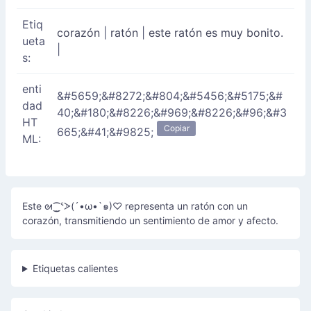
Etiq
corazón
|
ratón
|
este ratón es muy bonito.
ueta
|
s:
enti
&#5659;&#8272;&#804;&#5456;&#5175;&#
dad
40;&#180;&#8226;&#969;&#8226;&#96;&#3
HT
Copiar
665;&#41;&#9825;
ML:
Este ᘛ⁐̤ᕐᐷ(´•ω•`๑)♡ representa un ratón con un
corazón, transmitiendo un sentimiento de amor y afecto.
Etiquetas calientes