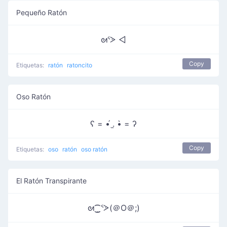
Pequeño Ratón
ᘛᕐᐷ ◅
Copy
Etiquetas:
ratón
ratoncito
Oso Ratón
ʕ = •́ .̫ •̀ = ʔ
Copy
Etiquetas:
oso
ratón
oso ratón
El Ratón Transpirante
ᘛ⁐̤ᕐᐷ(＠O＠;)