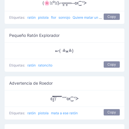
(🌸ꈍ³ꈍ)⌐╦╦═─ᘛ⁐̤ᕐᐷ
Copy
Etiquetas:
ratón
pistola
flor
sonrojo
Quiere matar un ratón de la manera más dramática
Pequeño Ratón Explorador
↜( ≗ﻌ≗)
Copy
Etiquetas:
ratón
ratoncito
Advertencia de Roedor
ε/̵͇̿̿/̿ ̿ ̿ ̿ ̿’““ᘛ⁐̤ᕐᐷ
Copy
Etiquetas:
ratón
pistola
mata a ese ratón