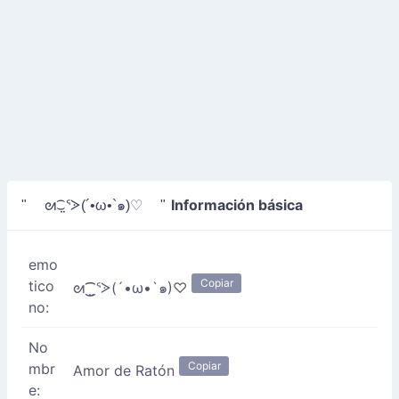
Información básica
" ᘛ⁐̤ᕐᐷ(´•ω•`๑)♡ "
emo
Copiar
tico
ᘛ⁐̤ᕐᐷ(´•ω•`๑)♡
no:
No
Copiar
mbr
Amor de Ratón
e: