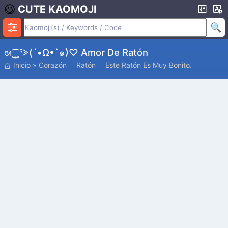
CUTE KAOMOJI
ᘛ⁐̤ᕐᐷ(´•ω•`๑)♡ Amor De Ratón
Inicio
»
Corazón
Ratón
Este Ratón Es Muy Bonito.