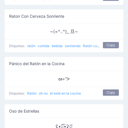
Raton Con Cerveza Sonriente
~(=^‥^)_ 旦~
Copy
Etiquetas:
ratón
comida
bebida
sonriendo
Ratón consigue cerveza
Pánico del Ratón en la Cocina
ᘛ=ᕐᐷ
Copy
Etiquetas:
Ratón
oh no
él está en la cocina
Oso de Estrellas
ʢ•ꇵ͡•ʡ✩⃛