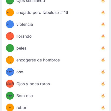
Ojos señalando
⊂)
(ง
ง
•̀ゝ
enojado pero fabuloso # 16
(ง
•́)ง
•̀ゝ
violencia
(☍
•́)ง
llorando
﹏⁰)
(ง
•̀ゝ
pelea
ƪ(ツ)
•́)ง
encogerse de hombros
ʕ
∫
´•ᴥ•`
oso
ʔσ”
(ⅈ▱ⅈ)
Ojos y boca raros
ʕ
´•ᴥ•`
Bom oso
(๑✪
ʔσ”
ᆺ
rubor