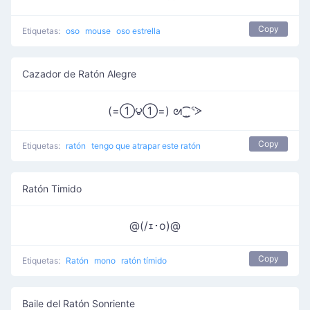
Copy
Etiquetas:
oso
mouse
oso estrella
Cazador de Ratón Alegre
(=①౪①=) ᘛ⁐̤ᕐᐷ
Copy
Etiquetas:
ratón
tengo que atrapar este ratón
Ratón Timido
@(/ｪ･o)@
Copy
Etiquetas:
Ratón
mono
ratón tímido
Baile del Ratón Sonriente