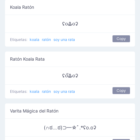
Koala Ratón
ʢ૦Ꮂ૦ʡ
Copy
Etiquetas:
koala
ratón
soy una rata
Ratón Koala Rata
ʢ૦ઁᎲ૦ʡ
Copy
Etiquetas:
koala
ratón
soy una rata
Varita Mágica del Ratón
(∩ಠ﹏ಠ)⊃━☆ﾟ.*ʢo.oʡ