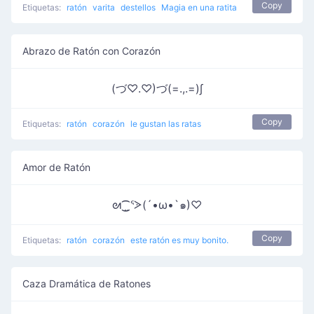
Copy
Etiquetas:
ratón
varita
destellos
Magia en una ratita
Abrazo de Ratón con Corazón
(づ♡.♡)づ(=.,.=)∫
Copy
Etiquetas:
ratón
corazón
le gustan las ratas
Amor de Ratón
ᘛ⁐̤ᕐᐷ(´•ω•`๑)♡
Copy
Etiquetas:
ratón
corazón
este ratón es muy bonito.
Caza Dramática de Ratones