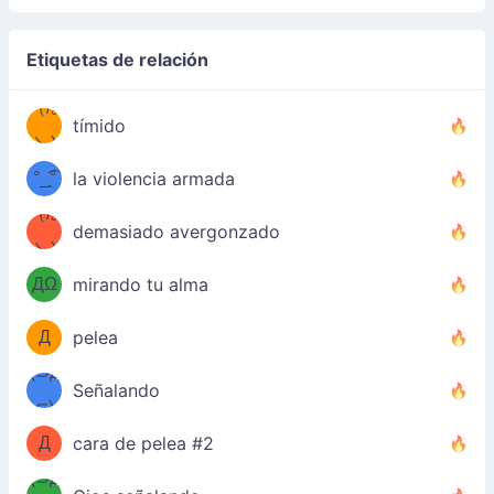
Etiquetas de relación
（/｡
̿' ̿'\̵͇̿̿
tímido
\з=( ͡
＼)
°_̯͡°
la violencia armada
)=ε/̵͇̿̿/'̿
（/｡
demasiado avergonzado
（Ω
＼)
'̿ ̿
（ง
ДΩ
mirando tu alma
Φ
）
Д
pelea
Φ）
(⊃д
（ง
Señalando
⊂)
Φ
ง
Д
cara de pelea #2
Φ）
(⊃д