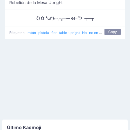
Rebelión de la Mesa Upright
ξ(✿ ❛ω❛)⌐╦╦═─ ᘛ=ᕐᐷ ┬─┬
Copy
Etiquetas:
ratón
pistola
flor
table_upright
No
no en mi casa
Último Kaomoji