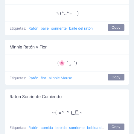
ヽ(^‥^=ゞ)
Copy
Etiquetas:
Ratón
baile
sonriente
baile del ratón
Minnie Ratón y Flor
(🌸 ´ ․̫ `)
Copy
Etiquetas:
Ratón
flor
Minnie Mouse
Raton Sonriente Comiendo
~( =^‥^ )_旦~
Copy
Etiquetas:
Ratón
comida
bebida
sonriente
bebida del ratón