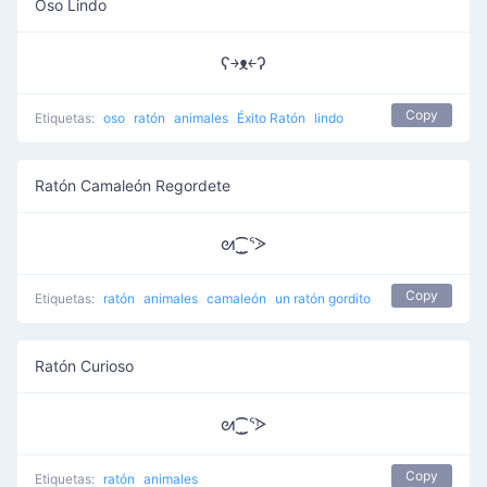
Oso Lindo
ʕ￫ᴥ￩ʔ
Copy
Etiquetas:
oso
ratón
animales
Éxito Ratón
lindo
Ratón Camaleón Regordete
ᘛ⁐̤ᕐᐷ
Copy
Etiquetas:
ratón
animales
camaleón
un ratón gordito
Ratón Curioso
ᘛ⁐̤ᕐᐶ
Copy
Etiquetas:
ratón
animales