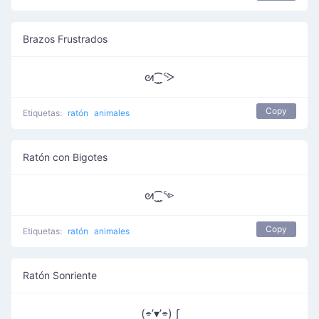
Brazos Frustrados
ᘛ⁐̤ᕐᑀ
Copy
Etiquetas:
ratón
animales
Ratón con Bigotes
ᘛ⁐̤ᕐ⩺
Copy
Etiquetas:
ratón
animales
Ratón Sonriente
(⌯’▾’⌯) ∫