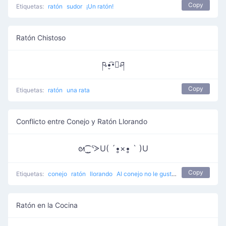
Copy
Etiquetas:
ratón
sudor
¡Un ratón!
Ratón Chistoso
ཥ•̬͡•ོཤ
Copy
Etiquetas:
ratón
una rata
Conflicto entre Conejo y Ratón Llorando
ᘛ⁐̤ᕐᐷU( ´•̥×•̥ ` )U
Copy
Etiquetas:
conejo
ratón
llorando
Al conejo no le gustan los ratones
Ratón en la Cocina