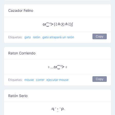
Cazador Felino
ᘛ⁐̤ᕐᐷ(ﾐ≗㉨≗ﾐ)∫
Copy
Etiquetas:
gato
ratón
gato atrapará un ratón
Raton Corriendo
♁…ᘛ⁐̤ᕐᐷ♁
Copy
Etiquetas:
mouse
correr
ejecutar mouse
Ratón Serio
ᑴ´⍘`ᑷ