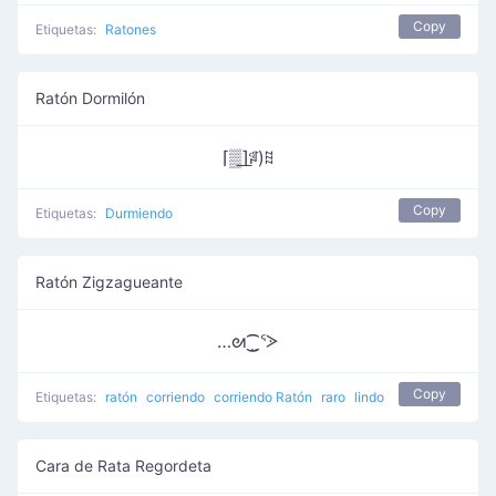
Copy
Etiquetas:
Ratones
Ratón Dormilón
⌈▒͟⌉ꅼ)ꍞ
Copy
Etiquetas:
Durmiendo
Ratón Zigzagueante
…ᘛ⁐̤ᕐᐷ
Copy
Etiquetas:
ratón
corriendo
corriendo Ratón
raro
lindo
Cara de Rata Regordeta