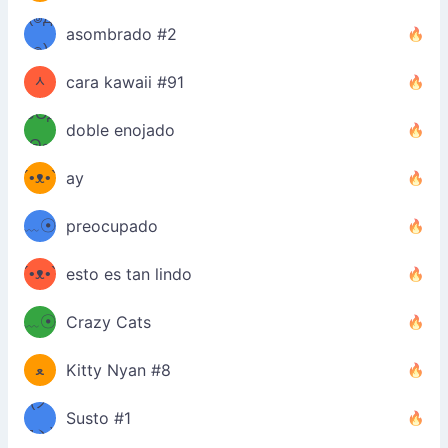
✪๑)
(๏д
asombrado #2
(๑✪
๏)
ᆺ
cara kawaii #91
๑Θд
✪๑)
doble enojado
Θ๑
ʕ
´•ᴥ•`
ay
ミ●
ʔ
﹏☉
preocupado
ʕ
ミ
´•ᴥ•`
esto es tan lindo
ミ●
ʔ
﹏☉
Crazy Cats
(ﾐዋ
ミ
ﻌ
Kitty Nyan #8
ዋﾐ)ﾉ
(ノ
Susto #1
дヽ)
(￣`