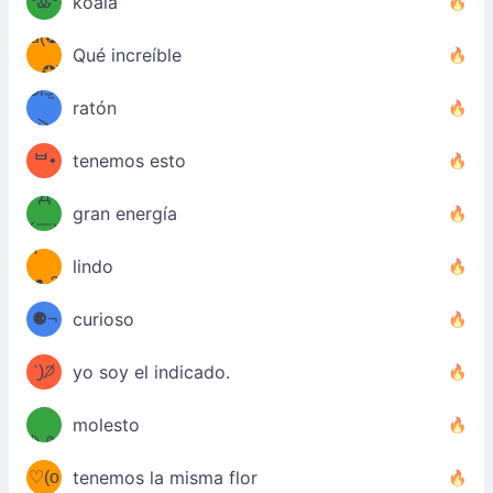
≦✿)
ºᎲº
koala
d(✪
｡ᐢ₎
Qué increíble
‿✪)
ᘛ⁐̤ᕐ
ratón
( •̀
ᑀ
(￣`
ᄇ•
tenemos esto
Д
́)ﻭ✧
gran energía
´￣)
ʕ
9
lindo
·ᴥ·ʔ
╭
(੭ˊ͈
⚈¬
curioso
꒵
⚈╮
ᶠᵉᵉᵈ
ˋ͈)੭̸
yo soy el indicado.
(❀ˆ
*
ᵐᵉ
molesto
/ᐠ-ⱉ-
✧⁺˚
ωˆ)
ʕ
♡(o
ᐟ\ﾉ
tenemos la misma flor