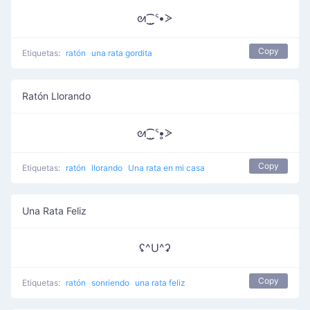
ᘛ⁐̤ᕐ•ᐷ
Copy
Etiquetas:
ratón
una rata gordita
Ratón Llorando
ᘛ⁐̤ᕐ•̥ᐷ
Copy
Etiquetas:
ratón
llorando
Una rata en mi casa
Una Rata Feliz
ʢ^U^ʡ
Copy
Etiquetas:
ratón
sonriendo
una rata feliz