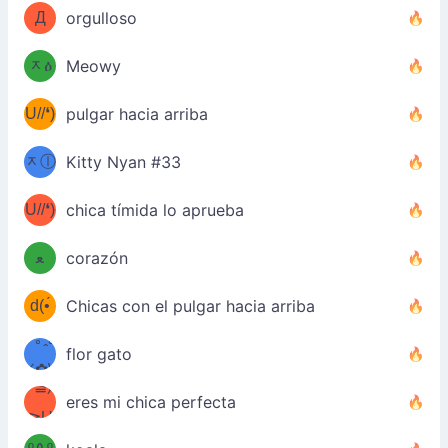
Д
orgulloso
(ﾐዕ
´￣)
ᆽዕ
Meowy
(✿❛//
ﾐ)
U//❛)
pulgar hacia arriba
(ﾐⓛ
b
ᆽⓛ
Kitty Nyan #33
(✿❛//
ﾐ)✧
♡(ﾐ
U//❛)
(❁
chica tímida lo aprueba
ᵕ̣̣̣̣̣̣
⌒ں
b
ﻌ
corazón
⌒)b
ᵕ̣̣̣̣̣̣
d(•́
Chicas con el pulgar hacia arriba
ﾐ)ﾉ
/ᐠ｡ꞈ｡
ں
(✿≧
flor gato
•̀๑✿
ᐟ✿\
³≦)
)
eres mi chica perfecta
≧U
₍ᐢ｡