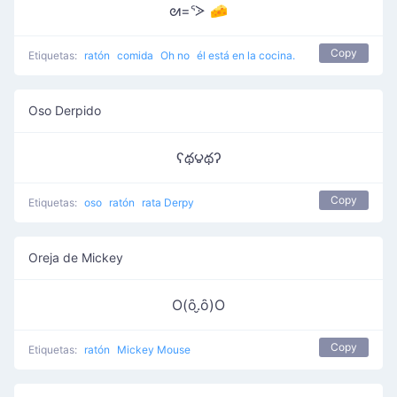
ᘛ=ᕐᐷ 🧀
Copy
Etiquetas:
ratón
comida
Oh no
él está en la cocina.
Oso Derpido
ʕథ౪థʔ
Copy
Etiquetas:
oso
ratón
rata Derpy
Oreja de Mickey
O(ȏ.̮ȏ)O
Copy
Etiquetas:
ratón
Mickey Mouse