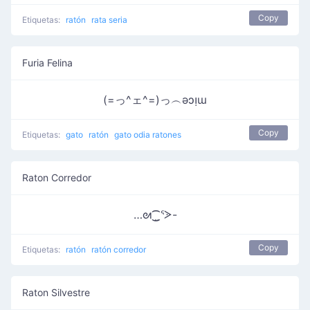
Copy
Etiquetas:
ratón
rata seria
Furia Felina
(=っ^ェ^=)っ︵ǝɔᴉɯ
Copy
Etiquetas:
gato
ratón
gato odia ratones
Raton Corredor
…ᘛ⁐̤ᕐᐷ-
Copy
Etiquetas:
ratón
ratón corredor
Raton Silvestre