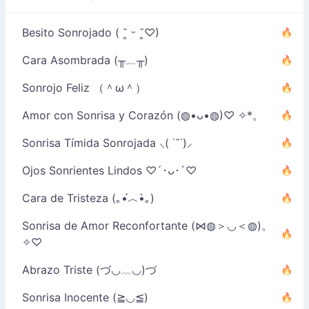
Besito Sonrojado ( ˘͈ ᵕ ˘͈♡)
Cara Asombrada (╥﹏╥)
Sonrojo Feliz （＾ω＾）
Amor con Sonrisa y Corazón (◍•ᴗ•◍)♡ ✧*。
Sonrisa Tímida Sonrojada ⸜( ˙˘˙)⸝
Ojos Sonrientes Lindos ♡´･ᴗ･`♡
Cara de Tristeza (｡•́︿•̀｡)
Sonrisa de Amor Reconfortante (⋈◍＞◡＜◍)。
✧♡
Abrazo Triste (づ◡﹏◡)づ
Sonrisa Inocente (≧◡≦)