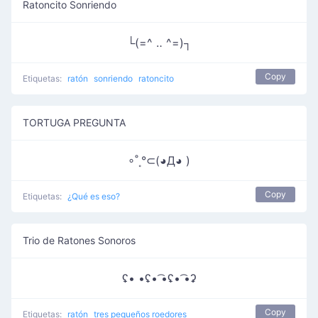
Ratoncito Sonriendo
└(=^ ‥ ^=)┐
Copy
Etiquetas:
ratón
sonriendo
ratoncito
TORTUGA PREGUNTA
∘˚˳°⊂(◕Д◕ )
Copy
Etiquetas:
¿Qué es eso?
Trio de Ratones Sonoros
ʢ• •ʢ• ͡•ʢ• ͡•ʡ
Copy
Etiquetas:
ratón
tres pequeños roedores