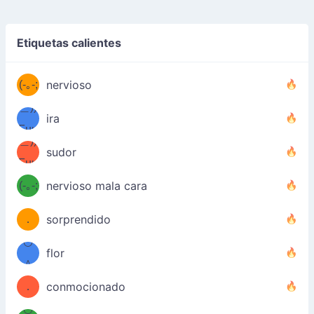
((ヾ
(≧皿
Etiquetas calientes
((ヾ
≦；)
(≧皿
(-｡-;
ノ
nervioso
≦；)
＿))
ノ
ira
Fuu
＿))
uuu
sudor
Fuu
u
uuu
(-｡-;
nervioso mala cara
（／
—-
u
(＾
！
．
sorprendido
—-
＼）
º◡º
！
flor
（／
＾
(＾
❁)
．
conmocionado
＼）
º◡º