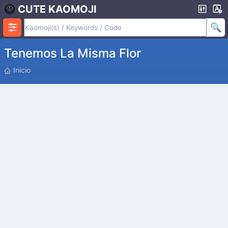
CUTE KAOMOJI
Tenemos La Misma Flor
P
Inicio
O
S
I
C
I
Ó
N