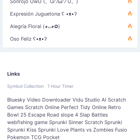
Sonrojo UwU (。U⁄ ⁄ω⁄ ⁄ U。)
Expresión Juguetona ʕ •ᴥ•ʔ
Alegría Floral (◕ᴗ◕✿)
Oso Feliz ʕ•ᴥ•ʔ
Links
Symbol Collection
1 Hour Timer
Bluesky Video Downloader
Vidu Studio AI
Scratch
Games
Scratch Online
Perfect Tidy Online
Retro
Bowl 25
Escape Road
slope 4
Slap Battles
webfishing game
Sprunki Sinner
Scratch Sprunki
Sprunki Kiss
Sprunki Love
Plants vs Zombies Fusio
Pokemon TCG Pocket