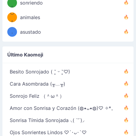
(＾
sonriendo
＾
º◡º
❁)
animales
（／
＾
❁)
．
asustado
＼）
Último Kaomoji
Besito Sonrojado ( ˘͈ ᵕ ˘͈♡)
Cara Asombrada (╥﹏╥)
Sonrojo Feliz （＾ω＾）
Amor con Sonrisa y Corazón (◍•ᴗ•◍)♡ ✧*。
Sonrisa Tímida Sonrojada ⸜( ˙˘˙)⸝
Ojos Sonrientes Lindos ♡´･ᴗ･`♡