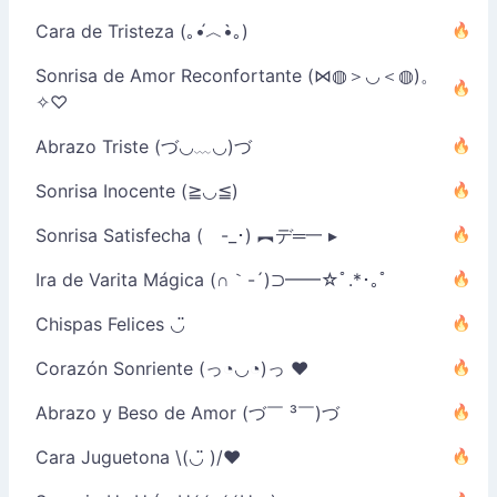
Cara de Tristeza (｡•́︿•̀｡)
Sonrisa de Amor Reconfortante (⋈◍＞◡＜◍)。
✧♡
Abrazo Triste (づ◡﹏◡)づ
Sonrisa Inocente (≧◡≦)
Sonrisa Satisfecha ( -_･) ︻デ═一 ▸
Ira de Varita Mágica (∩｀-´)⊃━━☆ﾟ.*･｡ﾟ
Chispas Felices ◡̈
Corazón Sonriente (っ◔◡◔)っ ♥
Abrazo y Beso de Amor (づ￣ ³￣)づ
Cara Juguetona \(◡̈ )/♥︎