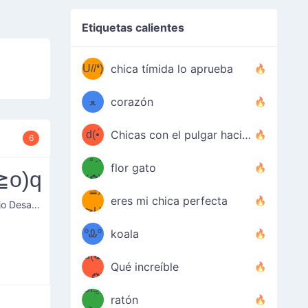
Etiquetas calientes
(✿❛//
♡(ﾐ
U//❛)
(❁
chica tímida lo aprueba
ᵕ̣̣̣̣̣̣
⌒ں
b
ﻌ
corazón
⌒)b
ᵕ̣̣̣̣̣̣
d(•́
Chicas con el pulgar hacia arriba
6
ﾐ)ﾉ
/ᐠ｡ꞈ｡
ں
(✿≧
flor gato
≧o)q
•̀๑✿
ᐟ✿\
³≦)
)
eres mi chica perfecta
Puño Bajo Desaprobatorio
≧U
₍ᐢ｡
≦✿)
ºᎲº
koala
d(✪
｡ᐢ₎
Qué increíble
‿✪)
ᘛ⁐̤ᕐ
ratón