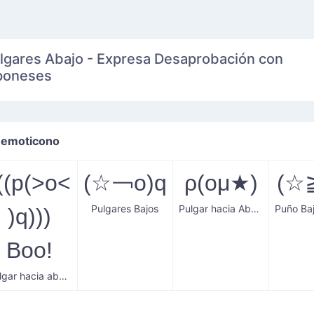
lgares Abajo - Expresa Desaprobación con
poneses
 emoticono
((p(>o<
(☆￢o)q
ρ(oμ★)
(☆
Pulgares Bajos
Pulgar hacia Abajo con Estrella
)q)))
Boo!
Pulgar hacia abajo desaprobador