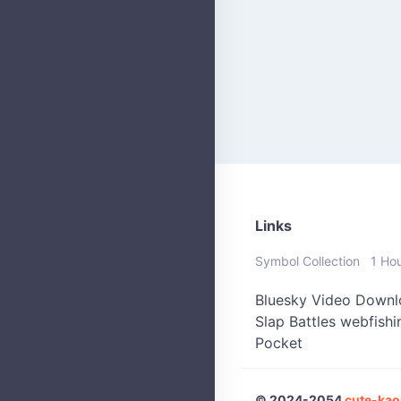
Links
Symbol Collection
1 Ho
Bluesky Video Downl
Slap Battles
webfish
Pocket
© 2024-2054
cute-kao