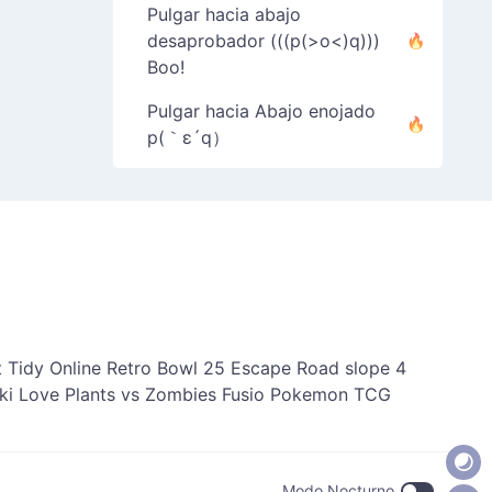
Pulgar hacia abajo
desaprobador (((p(>o<)q)))
Boo!
Pulgar hacia Abajo enojado
p(｀ε´q）
 Tidy Online
Retro Bowl 25
Escape Road
slope 4
ki Love
Plants vs Zombies Fusio
Pokemon TCG
Modo Nocturno