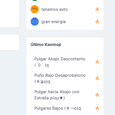
( •̀
ᑀ
(￣`
ᄇ•
tenemos esto
Д
́)ﻭ✧
gran energía
´￣)
9
Último Kaomoji
Pulgar Abajo Descontento
(´0｀)q
Puño Bajo Desaprobatorio
(☆≧o)q
Pulgar hacia Abajo con
Estrella ρ(oμ★)
Pulgares Bajos (☆￢o)q