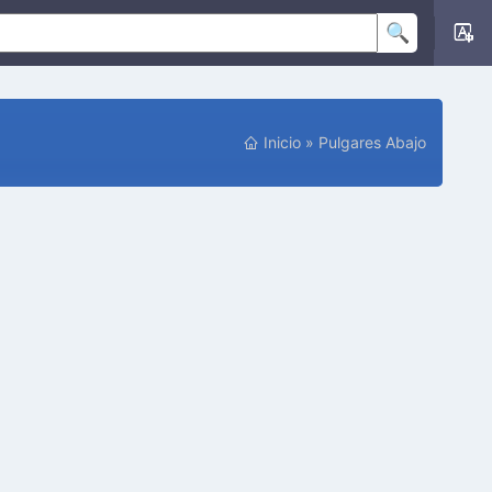
P
Inicio
»
Pulgares Abajo
O
S
I
C
I
Ó
N