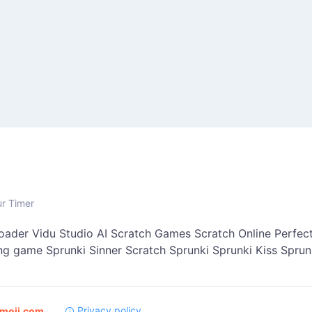
ur Timer
oader
Vidu Studio AI
Scratch Games
Scratch Online
Perfect
ing game
Sprunki Sinner
Scratch Sprunki
Sprunki Kiss
Sprun
Privacy policy
moji.com