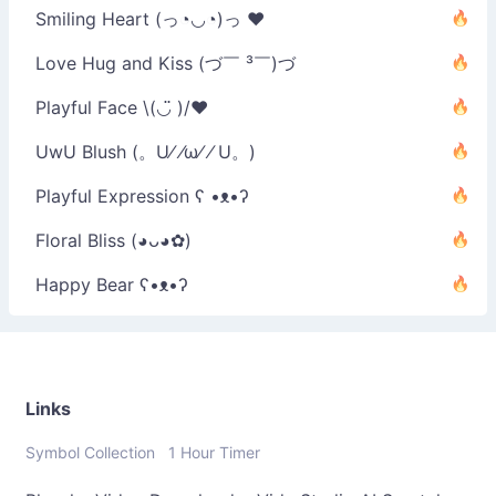
Smiling Heart (っ◔◡◔)っ ♥
Love Hug and Kiss (づ￣ ³￣)づ
Playful Face \(◡̈ )/♥︎
UwU Blush (。U⁄ ⁄ω⁄ ⁄ U。)
Playful Expression ʕ •ᴥ•ʔ
Floral Bliss (◕ᴗ◕✿)
Happy Bear ʕ•ᴥ•ʔ
Links
Symbol Collection
1 Hour Timer