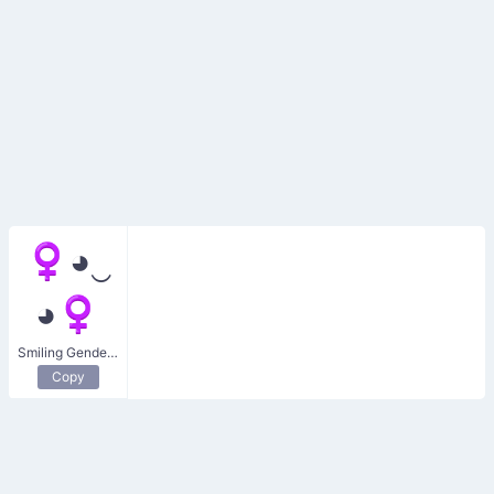
♀◕‿
◕♀
Smiling Gender Balance
Copy