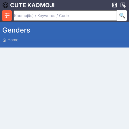
CUTE KAOMOJI
Genders
P
Home
O
S
I
T
I
O
N