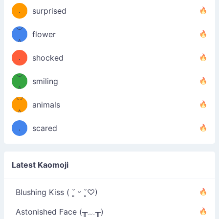
u
(＾
！
．
surprised
—-
＼）
º◡º
！
flower
（／
＾
(＾
❁)
．
shocked
＼）
º◡º
(＾
smiling
＾
º◡º
❁)
animals
（／
＾
❁)
．
scared
＼）
Latest Kaomoji
Blushing Kiss ( ˘͈ ᵕ ˘͈♡)
Astonished Face (╥﹏╥)