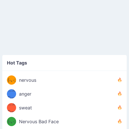
((ヾ
(≧皿
Hot Tags
((ヾ
≦；)
(≧皿
(-｡-;
ノ
nervous
≦；)
＿))
ノ
anger
Fuu
＿))
uuu
sweat
Fuu
u
uuu
(-｡-;
Nervous Bad Face
（／
—-