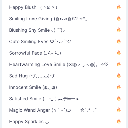
Happy Blush （＾ω＾）
Smiling Love Giving (◍•ᴗ•◍)♡ ✧*。
Blushing Shy Smile ⸜( ˙˘˙)⸝
Cute Smiling Eyes ♡´･ᴗ･`♡
Sorrowful Face (｡•́︿•̀｡)
Heartwarming Love Smile (⋈◍＞◡＜◍)。✧♡
Sad Hug (づ◡﹏◡)づ
Innocent Smile (≧◡≦)
Satisfied Smile ( -_･) ︻デ═一 ▸
Magic Wand Anger (∩｀-´)⊃━━☆ﾟ.*･｡ﾟ
Happy Sparkles ◡̈