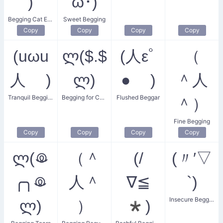
)
ω･)
Begging Cat Eyes
Sweet Begging
Copy
Copy
Copy
Copy
(uωu
ლ($.$
(人εﾟ
（
人 )
ლ)
● )
＾人
Tranquil Begging
Begging for Coins
Flushed Beggar
＾）
Fine Begging
Copy
Copy
Copy
Copy
ლ(ꖘ
（＾
(/
(〃′▽
╭╮ꖘ
人＾
∇≦
`)
Insecure Begging Smile
ლ)
）
*)