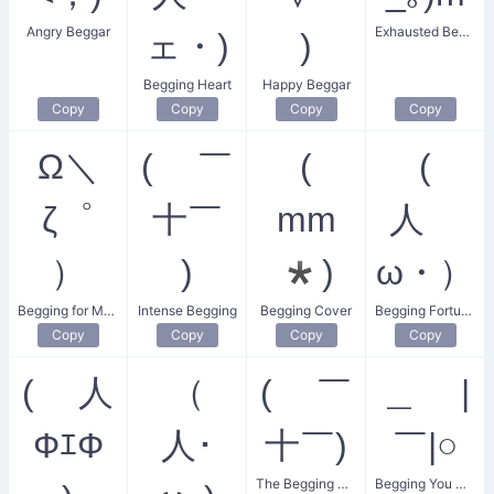
Angry Beggar
Exhausted Beggar
ェ・)
)
Begging Heart
Happy Beggar
Copy
Copy
Copy
Copy
Ω＼
( ￣
(
(
ζ゜
十￣
mm
人ゝ
）
)
*)
ω・）
Begging for Mercy
Intense Begging
Begging Cover
Begging Fortune
Copy
Copy
Copy
Copy
( 人
（
( ￣
＿ |
ФｴФ
人･
十￣)
￣|○
The Begging Guy
Begging You MAN