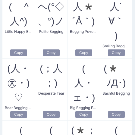
( ^
ヘ(°◇
人*
人´
人^)
、°)ノ
´Å｀)
∀｀
Little Happy Begging Face
Polite Begging
Begging Poverty
)
Smiling Begging Face
Copy
Copy
Copy
Copy
(人・
(；人
(
(*ゝ
㉨・)
；)
人・
ﾉД･)
Desperate Tear
Bashful Begging
♡
ェ・)
Bear Begging Love
Big Begging Face
Copy
Copy
Copy
Copy
（
(
(*；
(