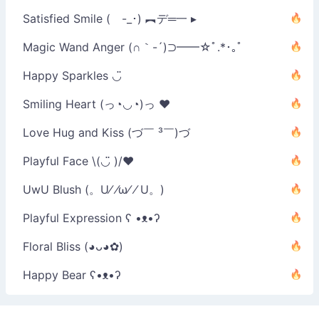
Satisfied Smile ( -_･) ︻デ═一 ▸
Magic Wand Anger (∩｀-´)⊃━━☆ﾟ.*･｡ﾟ
Happy Sparkles ◡̈
Smiling Heart (っ◔◡◔)っ ♥
Love Hug and Kiss (づ￣ ³￣)づ
Playful Face \(◡̈ )/♥︎
UwU Blush (。U⁄ ⁄ω⁄ ⁄ U。)
Playful Expression ʕ •ᴥ•ʔ
Floral Bliss (◕ᴗ◕✿)
Happy Bear ʕ•ᴥ•ʔ