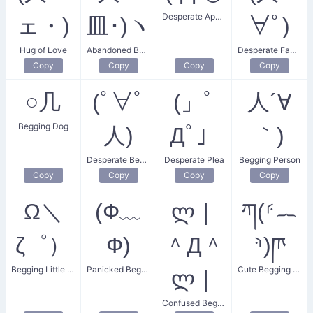
Desperate Appeal
ェ・)
皿･)ヽ
∀ﾟ)
Hug of Love
Abandoned Beggar Wink
Desperate Fawn
Copy
Copy
Copy
Copy
○几
(ﾟ∀ﾟ
(」ﾟ
人´∀
Begging Dog
人)
Дﾟ」
｀)
Desperate Begging
Desperate Plea
Begging Person
Copy
Copy
Copy
Copy
Ω＼
(Ф﹏
ლ｜
ཀ(⸄︷
ζ゜）
Ф)
＾Д＾
⸅)ཫ
Begging Little Fish
Panicked Begging
Cute Begging Face
ლ｜
Confused Begging Shrugs