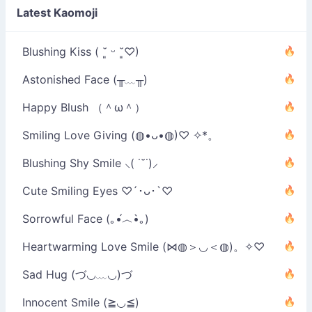
Latest Kaomoji
Blushing Kiss ( ˘͈ ᵕ ˘͈♡)
Astonished Face (╥﹏╥)
Happy Blush （＾ω＾）
Smiling Love Giving (◍•ᴗ•◍)♡ ✧*。
Blushing Shy Smile ⸜( ˙˘˙)⸝
Cute Smiling Eyes ♡´･ᴗ･`♡
Sorrowful Face (｡•́︿•̀｡)
Heartwarming Love Smile (⋈◍＞◡＜◍)。✧♡
Sad Hug (づ◡﹏◡)づ
Innocent Smile (≧◡≦)