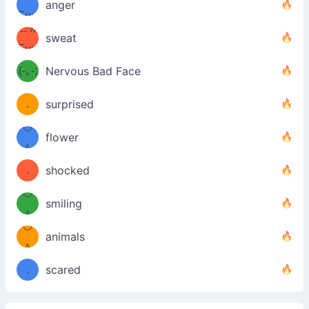
ノ
anger
Fuu
＿))
uuu
sweat
Fuu
u
uuu
(-｡-;
Nervous Bad Face
（／
—-
u
(＾
！
．
surprised
—-
＼）
º◡º
！
flower
（／
＾
(＾
❁)
．
shocked
＼）
º◡º
(＾
smiling
＾
º◡º
❁)
animals
（／
＾
❁)
．
scared
＼）