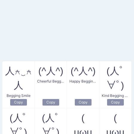
人⍲‿⍲
(^人^)
(^人^)
(人ﾟ
Cheerful Begging Face
Happy Begging Face
人
∀ﾟ)
Begging Smile
Kind Begging Smile
Copy
Copy
Copy
Copy
(人ﾟ
(人ﾟ
(
(
∀ﾟ)
∀ﾟ)
uωu
uωu