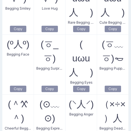
Begging Smiley
Love Hug
人 )
人 )
Rare Begging Eyes
Cute Begging Eyes
Copy
Copy
Copy
Copy
(º人º)
(ㆆ_
(
(ㆆ﹏
Begging Face
ㆆ)
uωu
ㆆ)𐄿
Begging Surprised Face
Begging Puppy Dog Eyes
人 )
Begging Eyes
Copy
Copy
Copy
Copy
(＾𐋄
(⊙﹏
(⸌人⸍)
（×÷×
Begging Anger
＾)
⊙)
）人
Cheerful Begging
Begging Expression
Begging Dead Dog