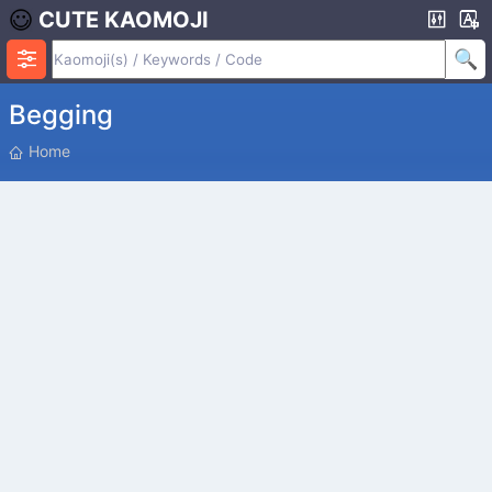
CUTE KAOMOJI
Begging
P
Home
O
S
I
T
I
O
N