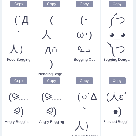
Copy
Copy
Copy
Copy
（´Д
(
(･
༼つ
｀
人ゝ
ω･)
◕_◕
人）
д∩
𐃳
༽つ
Food Begging
Begging Cat
Begging Donger Hug
)
Pleading Begging Face
Copy
Copy
Copy
Copy
(⪩﹏
(⪩﹏
（○´Δ
(人εﾟ
⪨)
⪨)
｀
●)
Angry Begging Sleeper
Angry Begging
Blushed Begging
人）