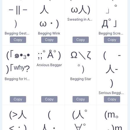
－||－
人ゝ
ω人)
」ﾟ
Sweating in Awe
）
ω・)
Дﾟ」
Begging Gesture
Begging Wink
Begging Scream
Copy
Copy
Copy
Copy
(｢๑•₃•
;;ﾟÅﾟ)
Ω＼ζ
( -
Anxious Beggar
)｢ʷʱʸ?
゜）
人-
Begging for Help
Begging Star
)
Serious Begging Guy
Copy
Copy
Copy
Copy
(>人
(
(人ﾟ
(m｡
<；)
人・
∀ﾟ
_｡)m