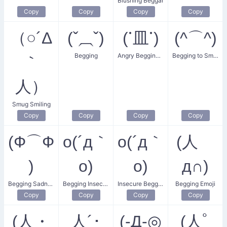
Blushing Beggar
Copy
Copy
Copy
Copy
（○´Δ
(ˇ⏠ˇ)
(𐩐皿𐩐)
(^⌒^)
Begging
Angry Begging Face
Begging to Smile
｀
人）
Smug Smiling
Copy
Copy
Copy
Copy
(Ф⌒Ф
o(´д｀
o(´д｀
(人ゝ
)
o)
o)
д∩)
Begging Sadness
Begging Insecurity
Insecure Begging
Begging Emoji
Copy
Copy
Copy
Copy
(人・
人´･
(-Д-◎
(人ﾟ