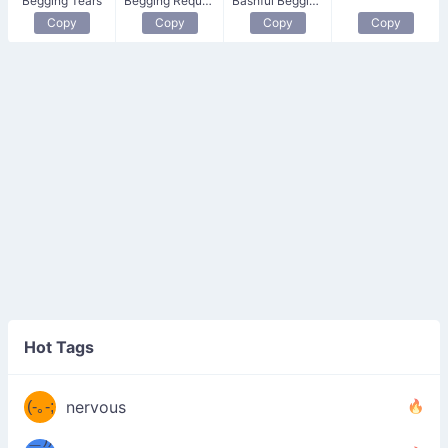
Begging Tears
Begging Request
Bashful Begging Smile
Copy
Copy
Copy
Copy
((ヾ
(≧皿
Hot Tags
((ヾ
≦；)
(≧皿
(-｡-;
ノ
nervous
≦；)
＿))