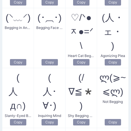
Copy
Copy
Copy
Copy
(⸌﹏⸍)
(･⏠･)
♡/ᐠ●
(人・
Begging in Anger
Begging Face with Plate
ᆽ●=ᐟ
ェ・
\
)
Heart Cat Begging for Love
Agonizing Plea
Copy
Copy
Copy
Copy
(
(
(/
ლ(⩾~
人ゝ
人･
∇≦*
⩽ლ)
Not Begging
д∩)
∀･)
)
Slanty-Eyed Beg
Inquiring Mind
Shy Begging Missile
Copy
Copy
Copy
Copy