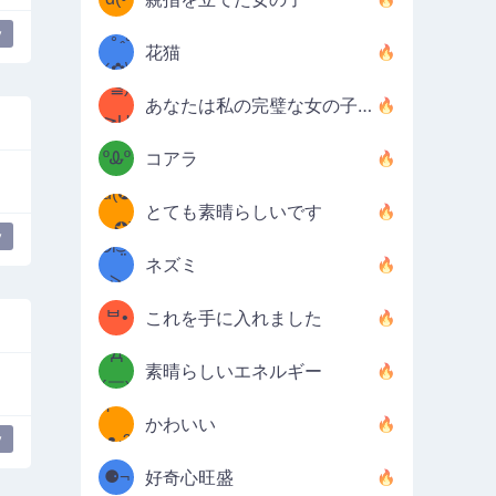
ﾐ)ﾉ
/ᐠ｡ꞈ｡
ں
y
(✿≧
花猫
•̀๑✿
ᐟ✿\
³≦)
)
あなたは私の完璧な女の子です
≧U
₍ᐢ｡
≦✿)
ºᎲº
コアラ
d(✪
｡ᐢ₎
とても素晴らしいです
‿✪)
y
ᘛ⁐̤ᕐ
ネズミ
( •̀
ᑀ
(￣`
ᄇ•
これを手に入れました
Д
́)ﻭ✧
素晴らしいエネルギー
´￣)
ʕ
9
かわいい
y
·ᴥ·ʔ
╭
(੭ˊ͈
⚈¬
好奇心旺盛
꒵