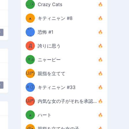
﹏☉
Crazy Cats
(ﾐዋ
ミ
ﻌ
キティニャン #8
ዋﾐ)ﾉ
(ノ
恐怖 #1
y
дヽ)
(￣`
Д
誇りに思う
(ﾐዕ
´￣)
ᆽዕ
ニャービー
(✿❛//
ﾐ)
U//❛)
親指を立てて
(ﾐⓛ
b
y
イティング
ᆽⓛ
キティニャン #33
(✿❛//
ﾐ)✧
♡(ﾐ
U//❛)
(❁
内気な女の子がそれを承認します
ᵕ̣̣̣̣̣̣
⌒ں
b
ﻌ
ハート
⌒)b
ᵕ̣̣̣̣̣̣
d(•́
親指を立てた女の子