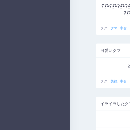
ʕ•̫͡•ʕ•̫͡•ʔ•̫͡•ʔ•̫
ʔ•̫
タグ:
クマ
幸せ
可愛いクマ
タグ:
笑顔
幸せ
イライラしたク