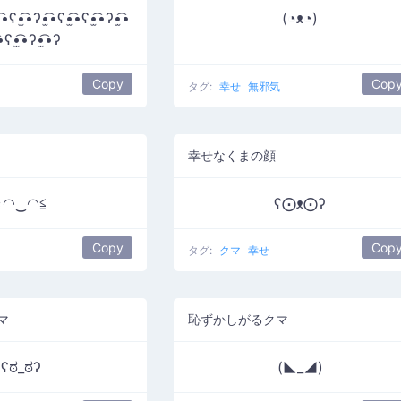
͡•ʕ•̫͡•ʔ•̫͡•ʕ•̫͡•ʕ•̫͡•ʔ•̫͡•
(◔ᴥ◔)
͡•ʕ•̫͡•ʔ•̫͡•ʔ
Copy
Cop
タグ:
幸せ
無邪気
幸せなくまの顔
≧◠‿◠≦
ʕ⨀ᴥ⨀ʔ
Copy
Cop
タグ:
クマ
幸せ
マ
恥ずかしがるクマ
ʕಠ_ಠʔ
(◣_◢)