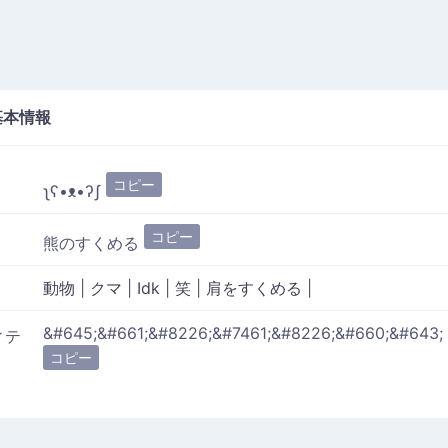
本情報
コピー
ʅʕ•ᴥ•ʔʃ
コピー
熊のすくめる
動物
|
クマ
|
Idk
|
笑
|
肩をすくめる
|
&#645;&#661;&#8226;&#7461;&#8226;&#660;&#643;
ィテ
コピー