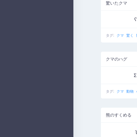
驚いたクマ
ʕ
タグ:
クマ
驚く
クマのハグ
Σ
タグ:
クマ
動物
熊のすくめる