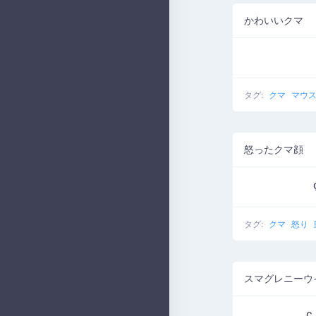
かわいいクマ
タグ:
クマ
マウ
怒ったクマ顔
タグ:
クマ
怒り
スマグレニーウ