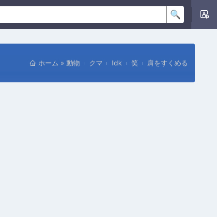
ホーム
»
動物
クマ
Idk
笑
肩をすくめる