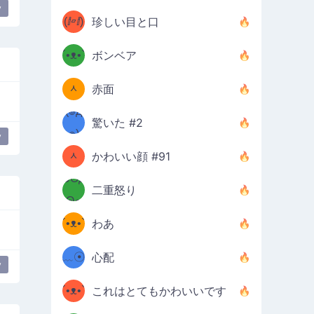
y
ʔσ”
(ⅈ▱ⅈ)
珍しい目と口
ʕ
´•ᴥ•`
ボンベア
(๑✪
ʔσ”
ᆺ
赤面
✪๑)
(๏д
驚いた #2
(๑✪
๏)
y
ᆺ
かわいい顔 #91
๑Θд
✪๑)
二重怒り
Θ๑
ʕ
´•ᴥ•`
わあ
ミ●
ʔ
﹏☉
心配
y
ʕ
ミ
´•ᴥ•`
これはとてもかわいいです
ミ●
ʔ