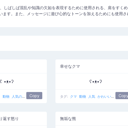
ʔʃ は、しばしば混乱や知識の欠如を表現するために使用される、肩をすくめ
います。また、メッセージに遊び心的なトーンを加えるためにも使用さ
幸せなクマ
ʕ •ᴥ•ʔ
ʕ•ᴥ•ʔ
Copy
Cop
マ
動物
人気のあります
コアラ
タグ:
クマ
動物
人気
かわいい
幸せ
り返す怒り
無垢な熊