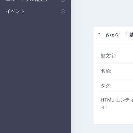
謝罪の顔文字
おねだりかおもじ
指差しかおもじ
かおもじを突く
肩をすくめる
考える
恥ずかしいかおもじ
イベント
誕生日
パーティー
クリスマス
新年
ハロウィン
花
基
" ʅʕ•ᴥ•ʔʃ "
顔文字:
名前:
タグ:
HTML エンテ
ィ: