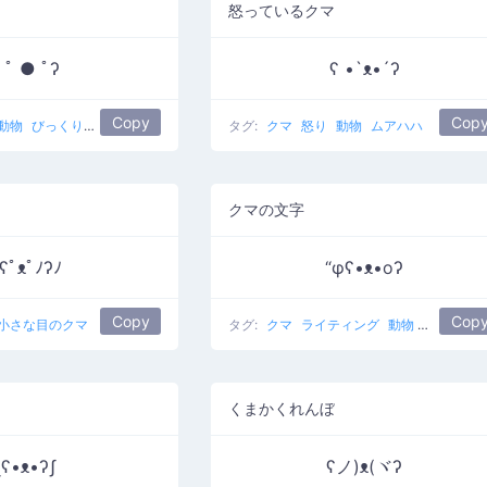
怒っているクマ
 ﾟ ● ﾟʔ
ʕ •`ᴥ•´ʔ
Copy
Cop
動物
びっくりクマ
タグ:
クマ
怒り
動物
ムアハハ
クマの文字
ʕﾟᴥﾟﾉʔﾉ
“φʕ•ᴥ•oʔ
Copy
Cop
小さな目のクマ
タグ:
クマ
ライティング
動物
クマのラ
くまかくれんぼ
ʅʕ•ᴥ•ʔʃ
ʕノ)ᴥ(ヾʔ