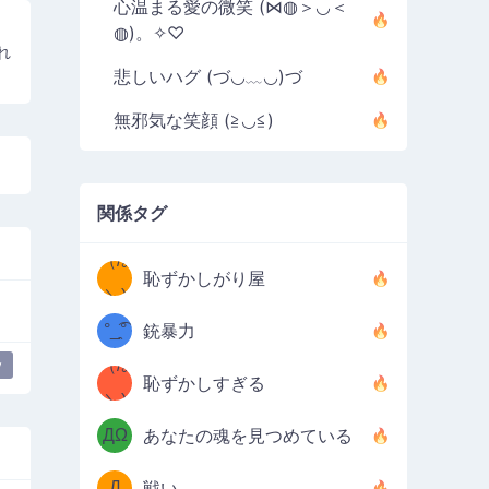
心温まる愛の微笑 (⋈◍＞◡＜
◍)。✧♡
れ
悲しいハグ (づ◡﹏◡)づ
無邪気な笑顔 (≧◡≦)
関係タグ
（/｡
̿' ̿'\̵͇̿̿
恥ずかしがり屋
\з=( ͡
＼)
°_̯͡°
銃暴力
)=ε/̵͇̿̿/'̿
（/｡
y
恥ずかしすぎる
（Ω
＼)
'̿ ̿
（ง
ДΩ
あなたの魂を見つめている
Φ
）
Д
戦い