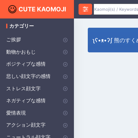
CUTE KAOMOJI
カテゴリー
K
a
o
ご挨拶
ʅʕ•ᴥ•ʔʃ 熊のす
m
o
こんにちは
ありがとう
おはようございます
おやすみなさい
敬礼
手を振る
星
ハート
動物かおもじ
j
i
猫
犬
熊
鳥
うさぎ
魚
カエル
ネズミ
豚
羊
クモ
子犬
ポジティブな感情
幸せ
うぬぼれ
同意
興奮
希望に満ちた
愛
赤面
恥ずかしい
いいね
同情
笑う
輝き
悲しい顔文字の感情
悲しい顔文字
不幸
気難しい
泣いている
落ち込んでいる
傷ついた
ストレス顔文字
驚いた
混乱した
緊張した
疑わしい
恐ろしい
心配している
ショック・カオモジ
ネガティブな感情
怒り
不承認
いいねしない
嫌悪
愛情表現
ハグする
キスする
ラブアイ
ロマンチックなテキスト
ウィンク
応援する
アクション顔文字
運動する
踊る
魔法
走る
歌う
眠る
書き込み
お辞儀
ふわふわかおもじ
ニュートラル顔文字