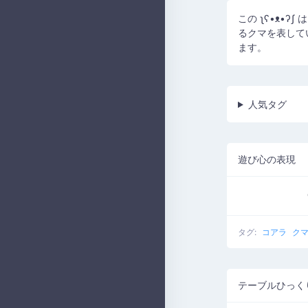
この ʅʕ•ᴥ•
るクマを表して
ます。
人気タグ
遊び心の表現
タグ:
コアラ
ク
テーブルひっく