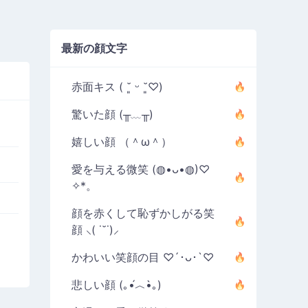
最新の顔文字
赤面キス ( ˘͈ ᵕ ˘͈♡)
驚いた顔 (╥﹏╥)
嬉しい顔 （＾ω＾）
愛を与える微笑 (◍•ᴗ•◍)♡
✧*。
顔を赤くして恥ずかしがる笑
顔 ⸜( ˙˘˙)⸝
かわいい笑顔の目 ♡´･ᴗ･`♡
悲しい顔 (｡•́︿•̀｡)