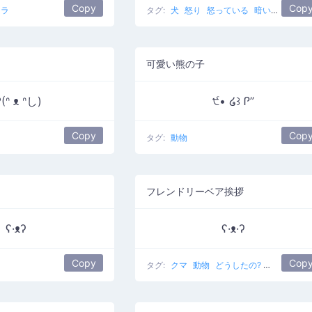
Copy
Cop
イラ
タグ:
犬
怒り
怒っている
暗い悪役
可愛い熊の子
(ᐢ ᴥ ᐢし)
੯• ໒꒱ Ꮅ”
Copy
Cop
タグ:
動物
フレンドリーベア挨拶
ʕ·ᴥʔ
ʕ·ᴥ·ʔ
Copy
Cop
タグ:
クマ
動物
どうしたの?
かわいい