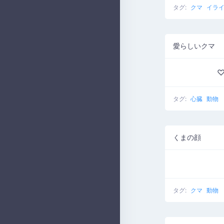
タグ:
クマ
イラ
愛らしいクマ
♡
タグ:
心臓
動物
くまの顔
タグ:
クマ
動物