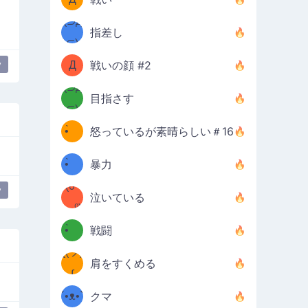
Φ）
(⊃д
（ง
指差し
⊂)
Φ
ง
y
Д
戦いの顔 #2
Φ）
(⊃д
目指さす
⊂)
(ง
ง
•̀ゝ
怒っているが素晴らしい＃16
(ง
•́)ง
•̀ゝ
暴力
(☍
•́)ง
y
泣いている
﹏⁰)
(ง
•̀ゝ
戦闘
ƪ(ツ)
•́)ง
肩をすくめる
ʕ
∫
´•ᴥ•`
クマ