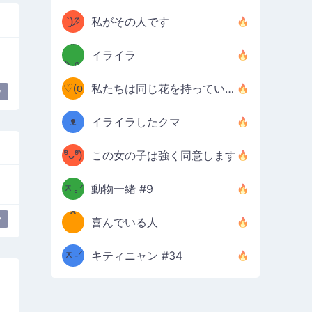
⚈╮
ᶠᵉᵉᵈ
ˋ͈)੭̸
私がその人です
(❀ˆ
*
ᵐᵉ
イライラ
/ᐠ-ⱉ-
✧⁺˚
ωˆ)
ʕ
♡(o
ᐟ\ﾉ
私たちは同じ花を持っています
y
–
ᴗo❀
ᴥ
イライラしたクマ
d(✿
)
–
ºัᴗºั)
この女の子は強く同意します
ฅ/ᐠ｡
［
ʔ
b
ᆽ｡ᐟ
；
動物一緒 #9
*
\
y
喜んでいる人
＿
/ᐠ-
ᆽ-ᐟ
*
キティニャン #34
；］
\