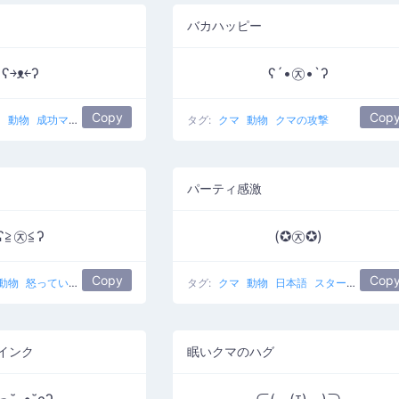
バカハッピー
ʕ￫ᴥ￩ʔ
ʕ´•㉨•`ʔ
Copy
Cop
ス
動物
成功マウス
かわいい
タグ:
クマ
動物
クマの攻撃
パーティ感激
ʕ≧㉨≦ʔ
(✪㉨✪)
Copy
Cop
動物
怒っているクマ
タグ:
クマ
動物
日本語
スターベア
インク
眠いクマのハグ