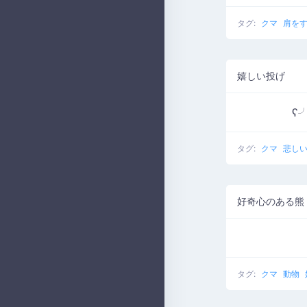
タグ:
クマ
肩を
嬉しい投げ
ʕ╯
タグ:
クマ
悲し
好奇心のある熊
タグ:
クマ
動物