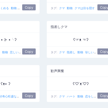
Copy
Cop
すくめる
動物
Idk
笑
タグ:
クマ
動物
クマは目を隠す
指差しクマ
• ⊱ •╰ʔ
ʕ☞ᴥ ☜ʔ
Copy
Cop
い
動物
悲しいクマ
タグ:
クマ
指差し
動物
珍しい目のクマ
歓声興奮
ʕᴥ• ʔ
ʕ♡˙ᴥ˙♡ʔ
Copy
Cop
好奇心旺盛なクマ
タグ:
クマ
ハート
動物
恋をしているクマ