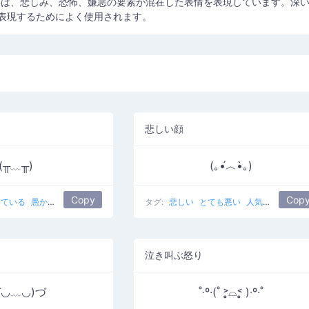
字は、悲しみ、恐怖、嫌悪の要素が混在した表情を表現しています。深
表現するためによく使用されます。
悲しい顔
(╥﹏╥)
(｡•́︿•̀｡)
Copy
Cop
いている
愚かなお尻のメモリリーク
人気のある
タグ:
悲しい
すすり泣き
とても悪い
人気のある
泣き叫ぶ怒り
づ◡﹏◡)づ
˚‧º·(˚ ˃̣̣̥⌓˂̣̣̥ )‧º·˚