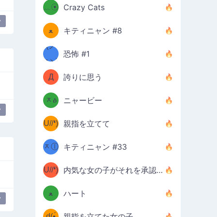
﹏☉
Crazy Cats
(ﾐዋ
y
ミ
ﻌ
キティニャン #8
ዋﾐ)ﾉ
(ノ
恐怖 #1
дヽ)
(￣`
Д
誇りに思う
(ﾐዕ
´￣)
ᆽዕ
ニャービー
(✿❛//
y
ﾐ)
U//❛)
親指を立てて
(ﾐⓛ
b
ᆽⓛ
キティニャン #33
(✿❛//
ﾐ)✧
♡(ﾐ
U//❛)
(❁
内気な女の子がそれを承認します
ᵕ̣̣̣̣̣̣
⌒ں
b
ﻌ
ハート
y
⌒)b
ᵕ̣̣̣̣̣̣
d(•́
親指を立てた女の子