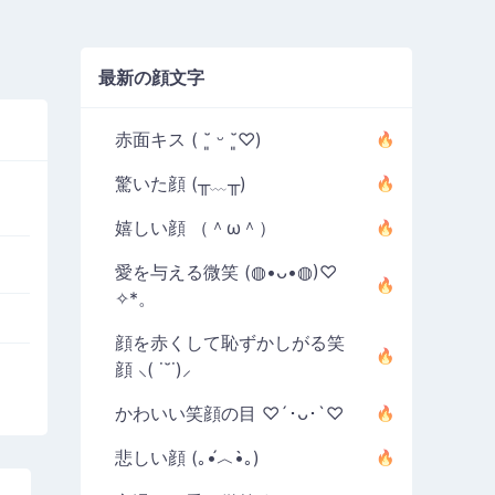
最新の顔文字
赤面キス ( ˘͈ ᵕ ˘͈♡)
驚いた顔 (╥﹏╥)
嬉しい顔 （＾ω＾）
愛を与える微笑 (◍•ᴗ•◍)♡
✧*。
顔を赤くして恥ずかしがる笑
顔 ⸜( ˙˘˙)⸝
かわいい笑顔の目 ♡´･ᴗ･`♡
悲しい顔 (｡•́︿•̀｡)