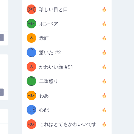
ʔσ”
(ⅈ▱ⅈ)
珍しい目と口
ʕ
´•ᴥ•`
ボンベア
(๑✪
ʔσ”
y
ᆺ
赤面
✪๑)
(๏д
驚いた #2
(๑✪
๏)
ᆺ
かわいい顔 #91
๑Θд
✪๑)
二重怒り
Θ๑
ʕ
y
´•ᴥ•`
わあ
ミ●
ʔ
﹏☉
心配
ʕ
ミ
´•ᴥ•`
これはとてもかわいいです
ミ●
ʔ