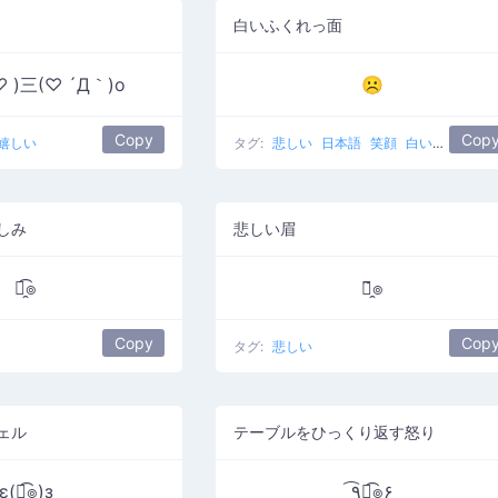
白いふくれっ面
♡ )三(♡ ´Д｀)o
☹
Copy
Cop
嬉しい
タグ:
悲しい
日本語
笑顔
白いしかめ面
しみ
悲しい眉
๏̯͡๏
๏̯̃๏
Copy
Cop
タグ:
悲しい
ェル
テーブルをひっくり返す怒り
ε(๏̯͡๏)з
٩͡๏̯͡๏۶