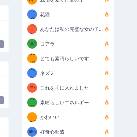
ﾐ)ﾉ
/ᐠ｡ꞈ｡
ں
(✿≧
花猫
•̀๑✿
ᐟ✿\
³≦)
)
あなたは私の完璧な女の子です
≧U
₍ᐢ｡
≦✿)
ºᎲº
コアラ
y
d(✪
｡ᐢ₎
とても素晴らしいです
‿✪)
ᘛ⁐̤ᕐ
ネズミ
( •̀
ᑀ
(￣`
ᄇ•
これを手に入れました
Д
́)ﻭ✧
y
素晴らしいエネルギー
´￣)
ʕ
9
かわいい
·ᴥ·ʔ
╭
(੭ˊ͈
⚈¬
好奇心旺盛
꒵