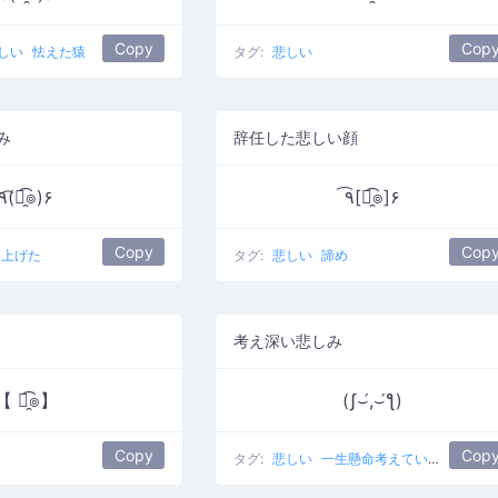
Copy
Cop
しい
怯えた猿
タグ:
悲しい
み
辞任した悲しい顔
٩(͡๏̯͡๏)۶
٩͡[๏̯͡๏]۶
Copy
Cop
を上げた
タグ:
悲しい
諦め
考え深い悲しみ
【 ๏̯͡๏】
(ʃ⌣́,⌣́ƪ)
Copy
Cop
タグ:
悲しい
一生懸命考えている