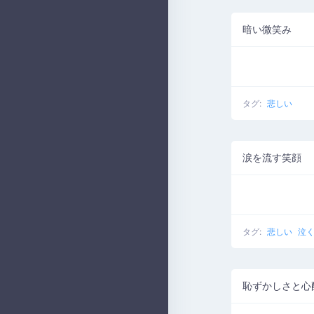
暗い微笑み
タグ:
悲しい
涙を流す笑顔
タグ:
悲しい
泣
恥ずかしさと心