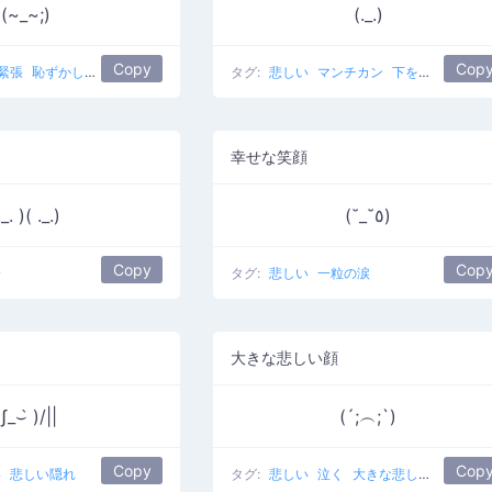
(~_~;)
(._.)
Copy
Cop
緊張
恥ずかしい
汗が落ちる
泣き叫ぶ
タグ:
恥ずかしがり屋
悲しい
マンチカン
困った
下を向いている
幸せな笑顔
._. )( ._.)
(˘_˘٥)
Copy
Cop
論
タグ:
悲しい
一粒の涙
大きな悲しい顔
ʃ_⌣̀ )/||
(´;︵;`)
Copy
Cop
い
悲しい隠れ
タグ:
悲しい
泣く
大きな悲しい顔