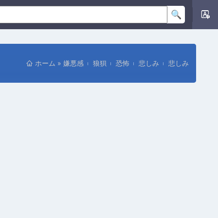
ホーム
»
嫌悪感
狼狽
恐怖
悲しみ
悲しみ