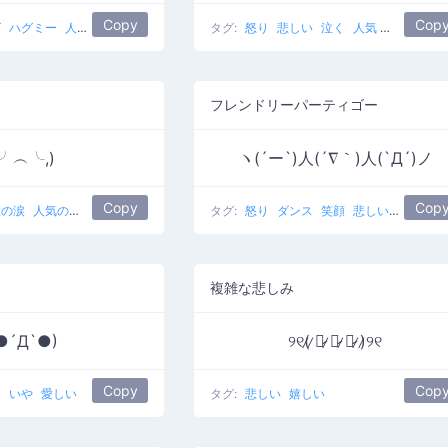
Copy
Cop
グ
ハグミー
人気
タグ:
怒り
悲しい
泣く
人気
怒って泣く
フレンドリーパーティゴー
(╯︵╰,)
ヽ(´ー`)人(´∇｀)人(`Д´)ノ
Copy
Cop
粒の涙
人気のある
タグ:
怒り
ダンス
笑顔
悲しい
ダンス
複雑な悲しみ
●´Д`●)
୨୧(̷ ̷〇̷ ̷﹏̷ ̷〇̷ ̷)̷୨୧
Copy
Cop
あ
いや
愛しい
タグ:
悲しい
嬉しい