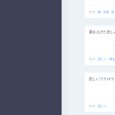
タグ:
猿
天使
悲
眉を上げた悲し
タグ:
悲しい
眉
悲しいフクロウ
タグ:
悲しい