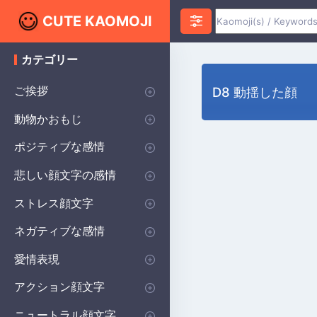
CUTE KAOMOJI
カテゴリー
K
a
o
ご挨拶
D8 動揺した顔
m
o
こんにちは
ありがとう
おはようございます
おやすみなさい
敬礼
手を振る
星
ハート
動物かおもじ
j
i
猫
犬
熊
鳥
うさぎ
魚
カエル
ネズミ
豚
羊
クモ
子犬
ポジティブな感情
幸せ
うぬぼれ
同意
興奮
希望に満ちた
愛
赤面
恥ずかしい
いいね
同情
笑う
輝き
悲しい顔文字の感情
悲しい顔文字
不幸
気難しい
泣いている
落ち込んでいる
傷ついた
ストレス顔文字
驚いた
混乱した
緊張した
疑わしい
恐ろしい
心配している
ショック・カオモジ
ネガティブな感情
怒り
不承認
いいねしない
嫌悪
愛情表現
ハグする
キスする
ラブアイ
ロマンチックなテキスト
ウィンク
応援する
アクション顔文字
運動する
踊る
魔法
走る
歌う
眠る
書き込み
お辞儀
ふわふわかおもじ
ニュートラル顔文字