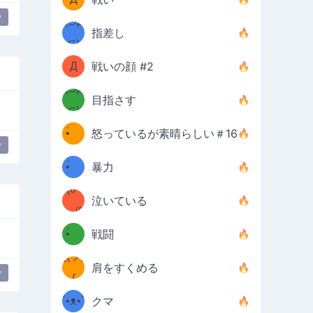
y
Φ）
(⊃д
（ง
指差し
⊂)
Φ
ง
Д
戦いの顔 #2
Φ）
(⊃д
目指さす
⊂)
(ง
ง
•̀ゝ
怒っているが素晴らしい＃16
(ง
y
フレンドリー
パーティーの人々
•́)ง
•̀ゝ
暴力
(☍
•́)ง
泣いている
﹏⁰)
(ง
•̀ゝ
戦闘
ƪ(ツ)
•́)ง
肩をすくめる
y
ʕ
∫
´•ᴥ•`
クマ