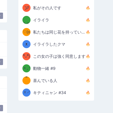
⚈╮
ᶠᵉᵉᵈ
ˋ͈)੭̸
私がその人です
(❀ˆ
*
ᵐᵉ
y
退屈
落ち込んでいます
イライラ
/ᐠ-ⱉ-
✧⁺˚
ωˆ)
ʕ
♡(o
ᐟ\ﾉ
私たちは同じ花を持っています
–
ᴗo❀
ᴥ
イライラしたクマ
d(✿
)
–
ºัᴗºั)
この女の子は強く同意します
ฅ/ᐠ｡
［
ʔ
y
b
ᆽ｡ᐟ
；
動物一緒 #9
*
\
喜んでいる人
＿
/ᐠ-
ᆽ-ᐟ
*
キティニャン #34
；］
\
y