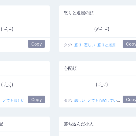
怒りと退屈の顔
( ⌣́,⌣̀)
(҂⌣̀_⌣́)
Copy
Cop
タグ:
怒り
悲しい
怒りと退屈
心配顔
(⌣̩̩́_⌣̩̩̀)
(⌣́_⌣̀)
Copy
Cop
く
とても悲しい
タグ:
悲しい
とても心配している
配
落ち込んだ小人