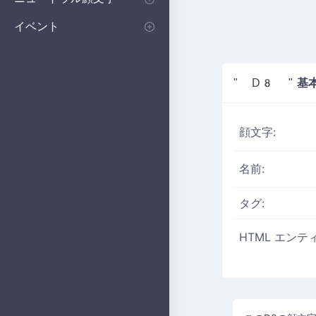
謝罪の顔文字
おねだりかおもじ
指差しかおもじ
かおもじを突く
肩をすくめる
考える
恥ずかしいかおもじ
イベント
誕生日
パーティー
クリスマス
新年
ハロウィン
花
基
" D8 "
顔文字:
名前:
タグ:
HTML エンテ