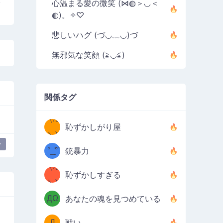
い
心温まる愛の微笑 (⋈◍＞◡＜
◍)。✧♡
悲しいハグ (づ◡﹏◡)づ
無邪気な笑顔 (≧◡≦)
関係タグ
（/｡
̿' ̿'\̵͇̿̿
恥ずかしがり屋
\з=( ͡
＼)
y
°_̯͡°
銃暴力
)=ε/̵͇̿̿/'̿
（/｡
恥ずかしすぎる
（Ω
＼)
'̿ ̿
（ง
ДΩ
あなたの魂を見つめている
Φ
）
Д
戦い