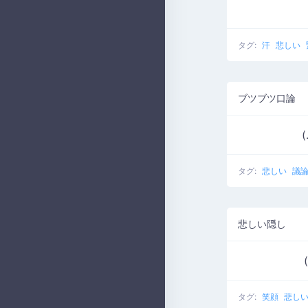
タグ:
汗
悲しい
ブツブツ口論
(
タグ:
悲しい
議
悲しい隠し
(
タグ:
笑顔
悲し