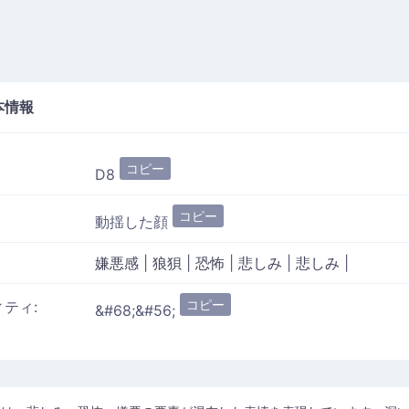
本情報
コピー
D8
コピー
動揺した顔
嫌悪感
|
狼狽
|
恐怖
|
悲しみ
|
悲しみ
|
コピー
ィティ:
&#68;&#56;