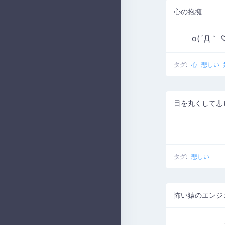
心の抱擁
o(´Д｀ 
タグ:
心
悲しい
目を丸くして悲
タグ:
悲しい
怖い猿のエンジ