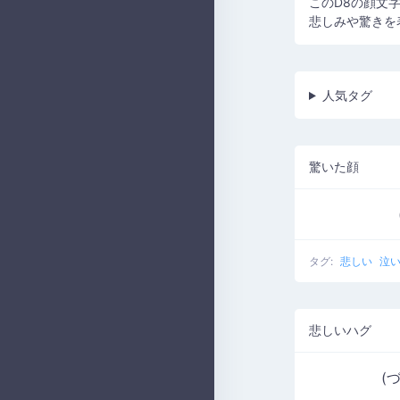
このD8の顔文
悲しみや驚きを
人気タグ
驚いた顔
タグ:
悲しい
泣
悲しいハグ
(