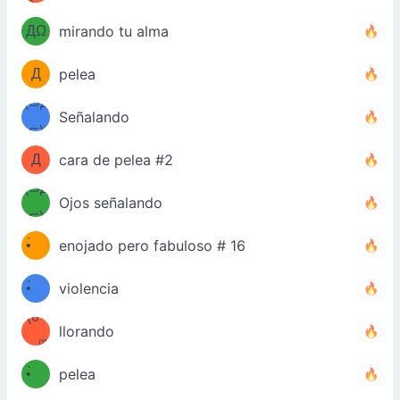
（Ω
＼)
'̿ ̿
（ง
ДΩ
mirando tu alma
Φ
）
Д
pelea
Φ）
(⊃д
（ง
Señalando
⊂)
Φ
ง
Д
cara de pelea #2
Φ）
(⊃д
Ojos señalando
⊂)
(ง
ง
•̀ゝ
enojado pero fabuloso # 16
(ง
•́)ง
•̀ゝ
violencia
(☍
•́)ง
llorando
﹏⁰)
(ง
•̀ゝ
pelea