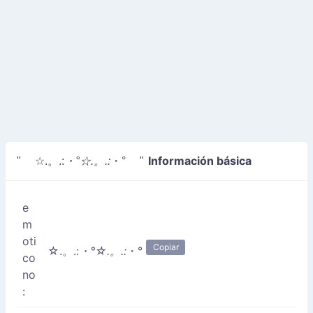
Información básica
" ☆.。.:
・°☆.。.:
・° "
e
m
oti
Copiar
☆.。.:
・°☆.。.:
・°
co
no
: