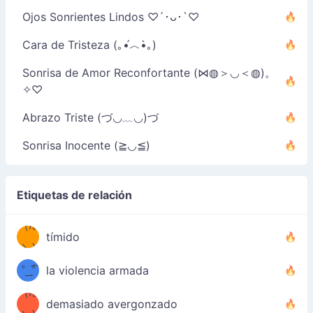
Ojos Sonrientes Lindos ♡´･ᴗ･`♡
Cara de Tristeza (｡•́︿•̀｡)
Sonrisa de Amor Reconfortante (⋈◍＞◡＜◍)。
✧♡
Abrazo Triste (づ◡﹏◡)づ
Sonrisa Inocente (≧◡≦)
Etiquetas de relación
（/｡
̿' ̿'\̵͇̿̿
tímido
\з=( ͡
＼)
°_̯͡°
la violencia armada
)=ε/̵͇̿̿/'̿
（/｡
demasiado avergonzado