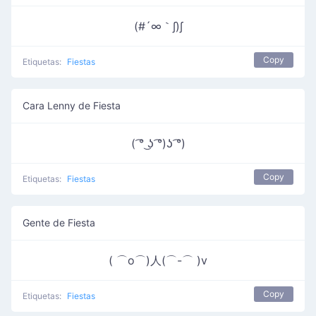
(#´∞｀∫)∫
Copy
Etiquetas:
Fiestas
Cara Lenny de Fiesta
( ͡° ͜ʖ ͡°)ʖ ͡°)
Copy
Etiquetas:
Fiestas
Gente de Fiesta
( ⌒o⌒)人(⌒-⌒ )v
Copy
Etiquetas:
Fiestas