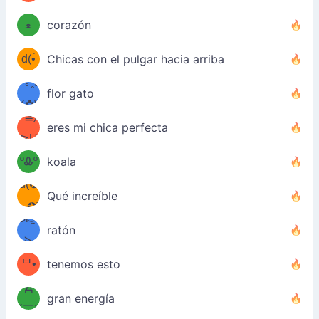
ᵕ̣̣̣̣̣̣
⌒ں
b
ﻌ
corazón
⌒)b
ᵕ̣̣̣̣̣̣
d(•́
Chicas con el pulgar hacia arriba
ﾐ)ﾉ
/ᐠ｡ꞈ｡
ں
(✿≧
flor gato
•̀๑✿
ᐟ✿\
³≦)
)
eres mi chica perfecta
≧U
₍ᐢ｡
≦✿)
ºᎲº
koala
d(✪
｡ᐢ₎
Qué increíble
‿✪)
ᘛ⁐̤ᕐ
ratón
( •̀
ᑀ
(￣`
ᄇ•
tenemos esto
Д
́)ﻭ✧
gran energía
´￣)