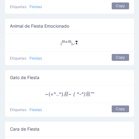
Copy
Etiquetas:
Fiestas
Animal de Fiesta Emocionado
₍⁽⁰꒫⁰⁾₎◞❢
Copy
Etiquetas:
Fiestas
Gato de Fiesta
~(=^‥^)
旦~ ( ^-^)
旦””
Copy
Etiquetas:
Fiestas
Cara de Fiesta