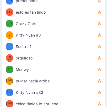
﹏☉
preocupado
ʕ
ミ
´•ᴥ•`
esto es tan lindo
ミ●
ʔ
﹏☉
Crazy Cats
(ﾐዋ
ミ
ﻌ
Kitty Nyan #8
ዋﾐ)ﾉ
(ノ
Susto #1
дヽ)
(￣`
Д
orgulloso
(ﾐዕ
´￣)
ᆽዕ
Meowy
(✿❛//
ﾐ)
U//❛)
pulgar hacia arriba
(ﾐⓛ
b
ᆽⓛ
Kitty Nyan #33
(✿❛//
ﾐ)✧
♡(ﾐ
U//❛)
(❁
chica tímida lo aprueba