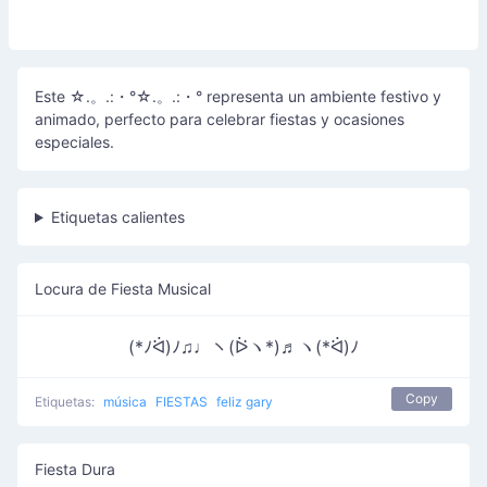
Este ☆.。.:・°☆.。.:・° representa un ambiente festivo y
animado, perfecto para celebrar fiestas y ocasiones
especiales.
Etiquetas calientes
Locura de Fiesta Musical
(*ﾉᐛ)ﾉ♫♩ヽ(ᐖヽ*)♬ヽ(*ᐛ)ﾉ
Copy
Etiquetas:
música
FIESTAS
feliz gary
Fiesta Dura