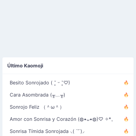
Último Kaomoji
Besito Sonrojado ( ˘͈ ᵕ ˘͈♡)
Cara Asombrada (╥﹏╥)
Sonrojo Feliz （＾ω＾）
Amor con Sonrisa y Corazón (◍•ᴗ•◍)♡ ✧*。
Sonrisa Tímida Sonrojada ⸜( ˙˘˙)⸝