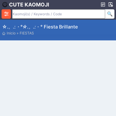
CUTE KAOMOJI
☆.。.:
・°☆.。.:
・° Fiesta Brillante
Inicio
»
FIESTAS