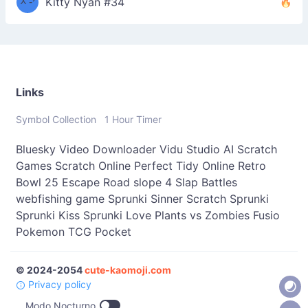
ᆽ-ᐟ
*
Kitty Nyan #34
；］
\
Links
Symbol Collection
1 Hour Timer
Bluesky Video Downloader
Vidu Studio AI
Scratch
Games
Scratch Online
Perfect Tidy Online
Retro
Bowl 25
Escape Road
slope 4
Slap Battles
webfishing game
Sprunki Sinner
Scratch Sprunki
Sprunki Kiss
Sprunki Love
Plants vs Zombies Fusio
Pokemon TCG Pocket
© 2024-2054
cute-kaomoji.com
Privacy policy
Modo Nocturno