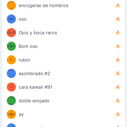
ƪ(ツ)
•́)ง
encogerse de hombros
ʕ
∫
´•ᴥ•`
oso
ʔσ”
(ⅈ▱ⅈ)
Ojos y boca raros
ʕ
´•ᴥ•`
Bom oso
(๑✪
ʔσ”
ᆺ
rubor
✪๑)
(๏д
asombrado #2
(๑✪
๏)
ᆺ
cara kawaii #91
๑Θд
✪๑)
doble enojado
Θ๑
ʕ
´•ᴥ•`
ay
ミ●
ʔ