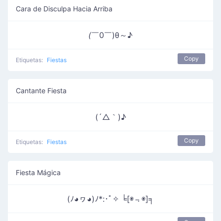
Cara de Disculpa Hacia Arriba
(
￣0￣)θ～♪
Copy
Etiquetas:
Fiestas
Cantante Fiesta
(´△｀)♪
Copy
Etiquetas:
Fiestas
Fiesta Mágica
(ﾉ◕ヮ◕)ﾉ*:･ﾟ✧ ╘[◉﹃◉]╕