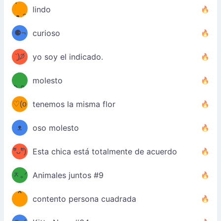
ʕ
9
lindo
·ᴥ·ʔ
╭
(੭ˊ͈
⚈¬
curioso
꒵
⚈╮
ᶠᵉᵉᵈ
ˋ͈)੭̸
yo soy el indicado.
(❀ˆ
*
ᵐᵉ
molesto
/ᐠ-ⱉ-
✧⁺˚
ωˆ)
ʕ
♡(o
ᐟ\ﾉ
tenemos la misma flor
–
ᴗo❀
ᴥ
oso molesto
d(✿
)
–
ºัᴗºั)
Esta chica está totalmente de acuerdo
ฅ/ᐠ｡
［
ʔ
b
ᆽ｡ᐟ
；
Animales juntos #9
*
\
contento persona cuadrada
＿
/ᐠ-