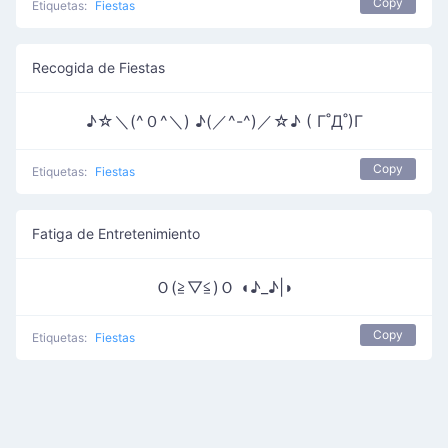
Copy
Etiquetas:
Fiestas
Recogida de Fiestas
♪☆＼(^０^＼) ♪(／^-^)／☆♪ ( Γ˚Д˚)Γ
Copy
Etiquetas:
Fiestas
Fatiga de Entretenimiento
Ｏ(≧▽≦)Ｏ ◖♪_♪|◗
Copy
Etiquetas:
Fiestas