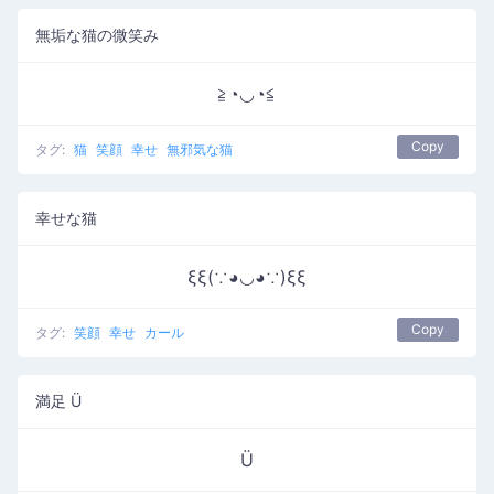
無垢な猫の微笑み
≧◔◡◔≦
Copy
タグ:
猫
笑顔
幸せ
無邪気な猫
幸せな猫
ξξ(∵◕◡◕∵)ξξ
Copy
タグ:
笑顔
幸せ
カール
満足 Ü
Ü