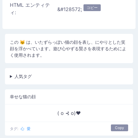
HTML エンティテ
コピー
&#128572;
ィ:
この 😼 は、いたずらっぽい猫の顔を表し、にやりとした笑
顔を浮かべています。遊び心やずる賢さを表現するためによ
く使用されます。
人気タグ
幸せな猫の顔
( o ⊰ o)♥
Copy
タグ:
心
愛