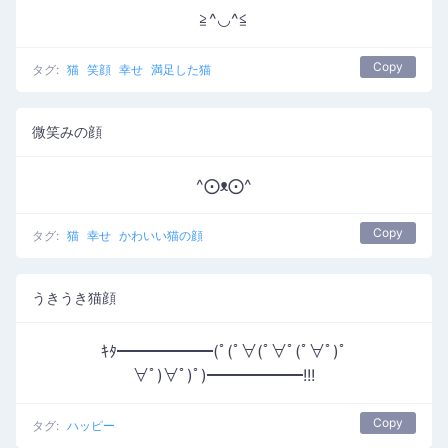
≧^◡^≦
Copy
タグ:
猫
笑顔
幸せ
満足した猫
微笑みの顔
^⨀ᴥ⨀^
Copy
タグ:
猫
幸せ
かわいい猫の顔
うきうき猫顔
ｷﾀ━━━━━━(ﾟ(ﾟ∀(ﾟ∀ﾟ(ﾟ∀ﾟ)ﾟ
∀ﾟ)∀ﾟ)ﾟ)━━━━━━!!!
Copy
タグ:
ハッピー