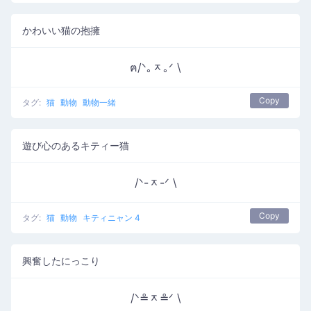
かわいい猫の抱擁
ฅ/ᐠ｡ᆽ｡ᐟ \
Copy
タグ:
猫
動物
動物一緒
遊び心のあるキティー猫
/ᐠ-ᆽ-ᐟ \
Copy
タグ:
猫
動物
キティニャン 4
興奮したにっこり
/ᐠ≗ᆽ≗ᐟ \