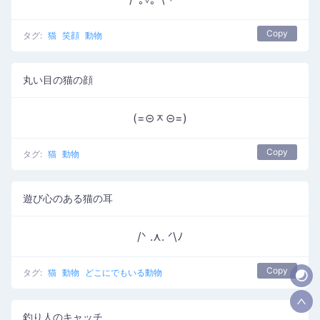
Copy
タグ:
猫
笑顔
動物
丸い目の猫の顔
(=⊝ᆽ⊝=)
Copy
タグ:
猫
動物
遊び心のある猫の耳
/ᐠ .⋏. ᐟ\ﾉ
Copy
タグ:
猫
動物
どこにでもいる動物
釣り人のキャッチ