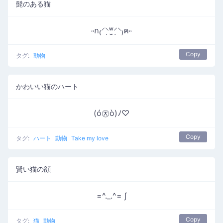
髭のある猫
˓˓ก₍⸍⸌̣ʷ̣̫⸍̣⸌₎ค˒˒
Copy
タグ:
動物
かわいい猫のハート
(ó㉨ò)ﾉ♡
Copy
タグ:
ハート
動物
Take my love
賢い猫の顔
=^._.^= ∫
Copy
タグ:
猫
動物