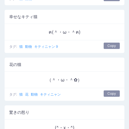
幸せなキティ猫
ฅ(＾・ω・＾ฅ)
Copy
タグ:
猫
動物
キティニャン 9
花の猫
（＾・ω・＾✿）
Copy
タグ:
猫
花
動物
キティニャン
驚きの怒り
(^・x・^)