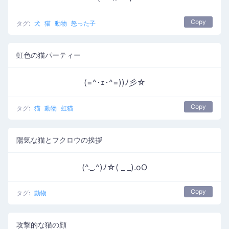
Copy
タグ:
犬
猫
動物
怒った子
虹色の猫パーティー
(=^･ｪ･^=))ﾉ彡☆
Copy
タグ:
猫
動物
虹猫
陽気な猫とフクロウの挨拶
(^._.^)ﾉ☆( _ _).oO
Copy
タグ:
動物
攻撃的な猫の顔