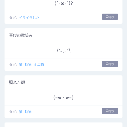
(´･ω･`)?
Copy
タグ:
イライラした
喜びの微笑み
/ᐠ｡ꞈ｡ᐟ\
Copy
タグ:
猫
動物
ミニ猫
照れた顔
(=🝦 ༝ 🝦=)
Copy
タグ:
猫
動物