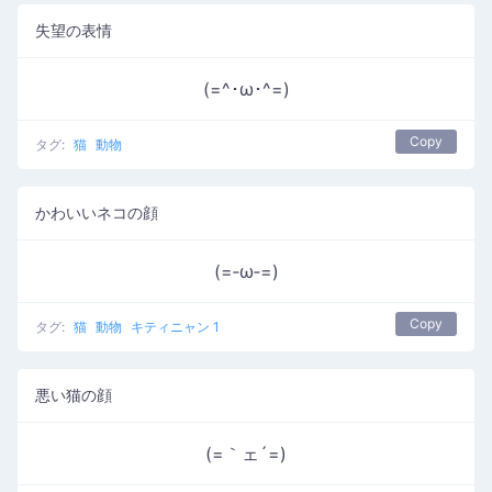
失望の表情
(=^･ω･^=)
Copy
タグ:
猫
動物
かわいいネコの顔
(=‐ω‐=)
Copy
タグ:
猫
動物
キティニャン 1
悪い猫の顔
(=｀ェ´=)