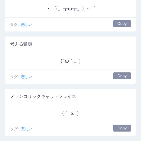
・゜(。┰ω┰。).・゜
Copy
タグ:
悲しい
考える猫顔
(´ω｀。)
Copy
タグ:
悲しい
メランコリックキャットフェイス
( ´･ω･)
Copy
タグ:
悲しい