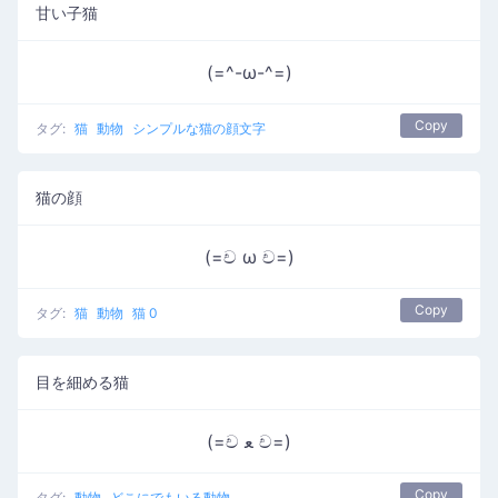
甘い子猫
(=^-ω-^=)
Copy
タグ:
猫
動物
シンプルな猫の顔文字
猫の顔
(=ච ω ච=)
Copy
タグ:
猫
動物
猫 0
目を細める猫
(=ච ﻌ ච=)
Copy
タグ:
動物
どこにでもいる動物