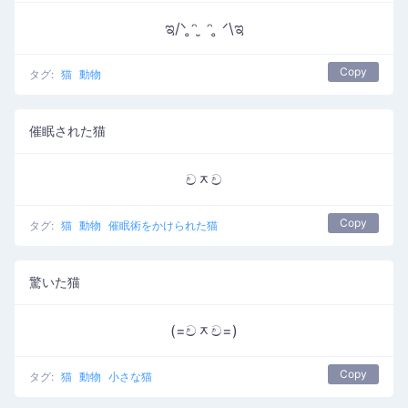
ಇ/ᐠ ̥ᵔ ̮ ᵔ ̥ ᐟ\ಇ
Copy
タグ:
猫
動物
催眠された猫
චᆽච
Copy
タグ:
猫
動物
催眠術をかけられた猫
驚いた猫
(=චᆽච=)
Copy
タグ:
猫
動物
小さな猫