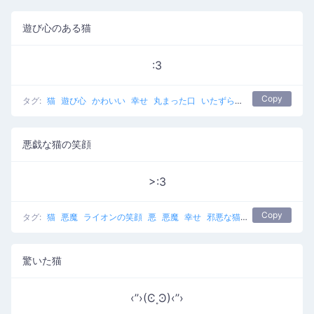
遊び心のある猫
:3
Copy
タグ:
猫
遊び心
かわいい
幸せ
丸まった口
いたずら好きな
悪戯な猫の笑顔
>:3
Copy
タグ:
猫
悪魔
ライオンの笑顔
悪
悪魔
幸せ
邪悪な猫
ムアハハ猫
驚いた猫
‹’’›(Ͼ˳Ͽ)‹’’›