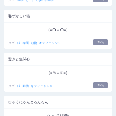
恥ずかしい猫
(๑ↀᆺↀ๑)
Copy
タグ:
猫
赤面
動物
キティニャン 9
驚きと無関心
(=ඔᆽඔ=)
Copy
タグ:
猫
動物
キティニャン 5
ひゃくにゃんとろんろん
/ᐠ｡▿｡ᐟ\*ᵖᵘʳʳ*