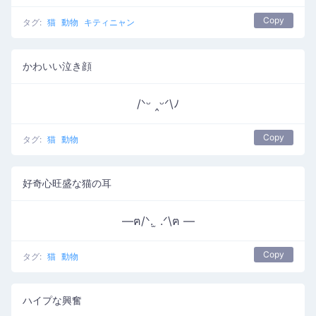
Copy
タグ:
猫
動物
キティニャン
かわいい泣き顔
/ᐠᵕ ‸ᵕᐟ\ﾉ
Copy
タグ:
猫
動物
好奇心旺盛な猫の耳
—ฅ/ᐠ. ̫ .ᐟ\ฅ —
Copy
タグ:
猫
動物
ハイプな興奮