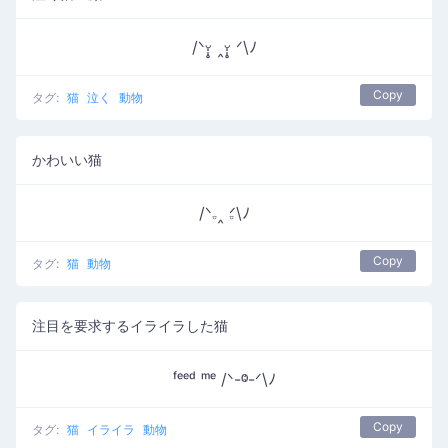
/ᐠᵕ̩̩̥ ‸ᵕ̩̩̥ ᐟ\ﾉ
Copy
タグ:
猫
泣く
動物
かわいい猫
/ᐠ𝅒 ‸ 𝅒ᐟ\ﾉ
Copy
タグ:
猫
動物
注目を要求するイライラした猫
ᶠᵉᵉᵈ ᵐᵉ /ᐠ-ⱉ-ᐟ\ﾉ
Copy
タグ:
猫
イライラ
動物