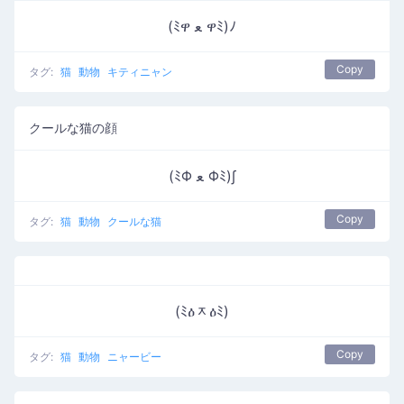
(ﾐዋ ﻌ ዋﾐ)ﾉ
Copy
タグ:
猫
動物
キティニャン
クールな猫の顔
(ﾐΦ ﻌ Φﾐ)∫
Copy
タグ:
猫
動物
クールな猫
(ﾐዕᆽዕﾐ)
Copy
タグ:
猫
動物
ニャービー