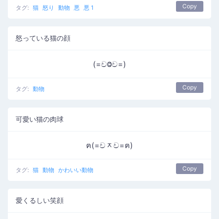
Copy
タグ:
猫
怒り
動物
悪
悪 1
怒っている猫の顔
(=චⰙච=)
Copy
タグ:
動物
可愛い猫の肉球
ฅ(=චᆽච=ฅ)
Copy
タグ:
猫
動物
かわいい動物
愛くるしい笑顔