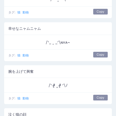
Copy
タグ:
猫
動物
幸せなニャムニャム
/ᐠ_ ꞈ _ᐟ\ɴʏᴀ~
Copy
タグ:
猫
動物
腕を上げて興奮
/ᐠ ᵒ̴̶̷̥ ‸ ᵒ̴̶̷̥ ᐟ\ﾉ
Copy
タグ:
猫
動物
泣く猫の顔