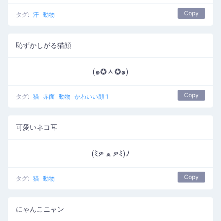
Copy
タグ:
汗
動物
恥ずかしがる猫顔
(๑✪ᆺ✪๑)
Copy
タグ:
猫
赤面
動物
かわいい顔 1
可愛いネコ耳
(ﾐዎ ﻌ ዎﾐ)ﾉ
Copy
タグ:
猫
動物
にゃんこニャン