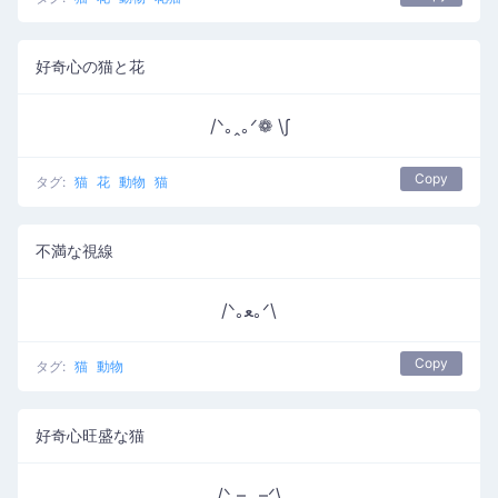
好奇心の猫と花
/ᐠ｡ꞈ｡ᐟ❁ \∫
Copy
タグ:
猫
花
動物
猫
不満な視線
/ᐠ｡ﻌ｡ᐟ\
Copy
タグ:
猫
動物
好奇心旺盛な猫
/ᐠ –ꞈ –ᐟ\