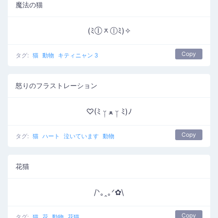
魔法の猫
(ﾐⓛᆽⓛﾐ)✧
Copy
タグ:
猫
動物
キティニャン 3
怒りのフラストレーション
♡(ﾐ ᵕ̣̣̣̣̣̣ ﻌ ᵕ̣̣̣̣̣̣ ﾐ)ﾉ
Copy
タグ:
猫
ハート
泣いています
動物
花猫
/ᐠ｡ꞈ｡ᐟ✿\
Copy
タグ:
猫
花
動物
花猫