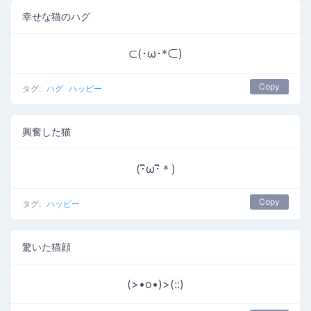
幸せな猫のハグ
⊂(･ω･*⊂)
Copy
タグ:
ハグ
ハッピー
興奮した猫
(･ิω･ิ＊)
Copy
タグ:
ハッピー
驚いた猫顔
(>•o•)>(::)