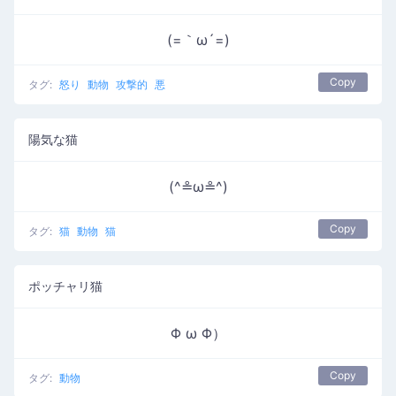
(=｀ω´=)
Copy
タグ:
怒り
動物
攻撃的
悪
陽気な猫
(^≗ω≗^)
Copy
タグ:
猫
動物
猫
ポッチャリ猫
Φ ω Φ）
Copy
タグ:
動物