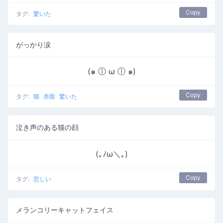
Copy
タグ:
驚いた
がっかり涙
(๑ ⓛ ω ⓛ ๑)
Copy
タグ:
猫
赤面
驚いた
泣き声のある猫の顔
(｡ﾉω＼｡)
Copy
タグ:
悲しい
メランコリーキャットフェイス