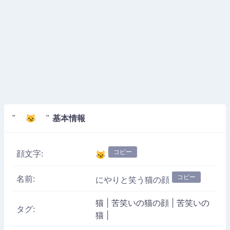
基本情報
" 😼 "
コピー
顔文字:
😼
コピー
名前:
にやりと笑う猫の顔
猫
|
苦笑いの猫の顔
|
苦笑いの
タグ:
猫
|