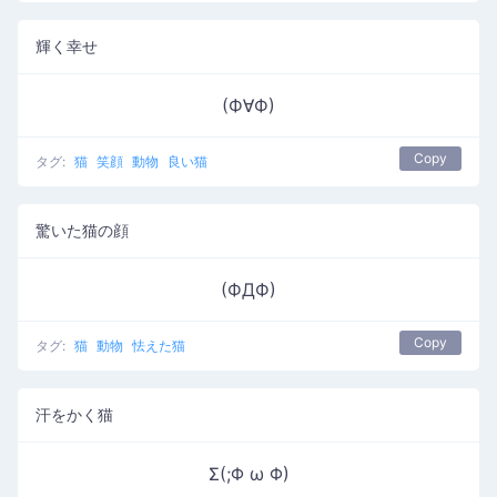
輝く幸せ
(Ф∀Ф)
Copy
タグ:
猫
笑顔
動物
良い猫
驚いた猫の顔
(ФДФ)
Copy
タグ:
猫
動物
怯えた猫
汗をかく猫
Σ(;Φ ω Φ)