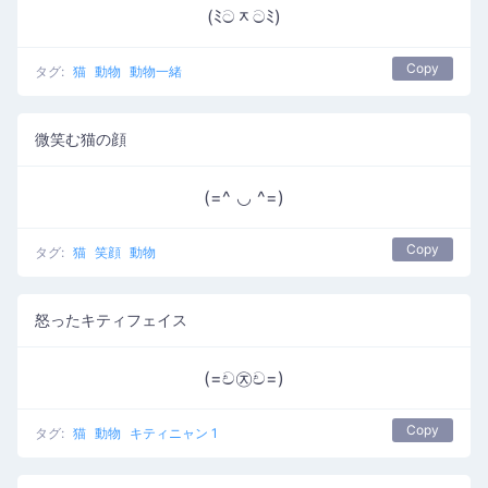
(ﾐටᆽටﾐ)
Copy
タグ:
猫
動物
動物一緒
微笑む猫の顔
(=^ ◡ ^=)
Copy
タグ:
猫
笑顔
動物
怒ったキティフェイス
(=ච㉨ච=)
Copy
タグ:
猫
動物
キティニャン 1