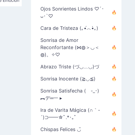
e Emoción
Ojos Sonrientes Lindos ♡´･
ᴗ･`♡
Cara de Tristeza (｡•́︿•̀｡)
Sonrisa de Amor
Reconfortante (⋈◍＞◡＜
◍)。✧♡
Abrazo Triste (づ◡﹏◡)づ
Sonrisa Inocente (≧◡≦)
Sonrisa Satisfecha ( -_･)
︻デ═一 ▸
Ira de Varita Mágica (∩｀-
´)⊃━━☆ﾟ.*･｡ﾟ
Chispas Felices ◡̈