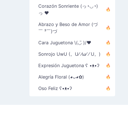
Corazón Sonriente (っ◔◡◔)
っ ♥
Abrazo y Beso de Amor (づ
￣ ³￣)づ
Cara Juguetona \(◡̈ )/♥︎
Sonrojo UwU (。U⁄ ⁄ω⁄ ⁄ U。)
Expresión Juguetona ʕ •ᴥ•ʔ
Alegría Floral (◕ᴗ◕✿)
Oso Feliz ʕ•ᴥ•ʔ