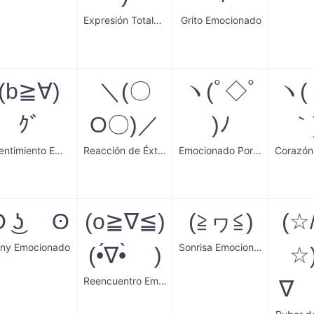
Expresión Totalmente Embelesada
Grito Emocionado
(b≧∀)
＼(〇
ヽ(ﾟ◇ﾟ
ヽ(
ｸﾞ
O〇)／
)ﾉ
｀
Asentimiento Emocionado
Reacción de Éxtasis
Emocionado Por Ti
ʘ ͜ʖ ʘ
(o≧∇≦)
(≧ヮ≦)
(☆/
ny Emocionado
Sonrisa Emocionada
(•́∇•̀ )
☆
Reencuentro Emocionante
∇ 