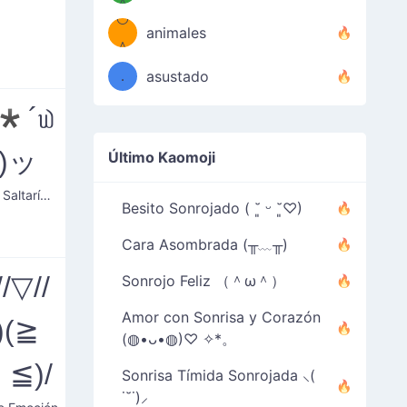
＾
º◡º
❁)
animales
（／
＾
❁)
．
asustado
＼）
*´௰
)ッ
Último Kaomoji
Corazón Saltarín Emocionado
Besito Sonrojado ( ˘͈ ᵕ ˘͈♡)
Cara Asombrada (╥﹏╥)
/▽//
Sonrojo Feliz （＾ω＾）
Amor con Sonrisa y Corazón
)(≧
(◍•ᴗ•◍)♡ ✧*。
≦)/
Sonrisa Tímida Sonrojada ⸜(
˙˘˙)⸝