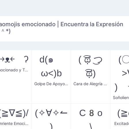
aomojis emocionado | Encuentra la Expresión
წ＾*)
ʕ￫ᴥ￩ ʔ
d(๑ゝ
( ͡ಥ ͜つ
(
Emocionado y Tonto
ω˂)b
͡ಥ)
>
Golpe De Apoyo Increíble
Cara de Alegría Final
)
\(≧∇≦)/
(✧∀✧↼
C8o
(
Sonriente Emocionado
Excitad
)
\