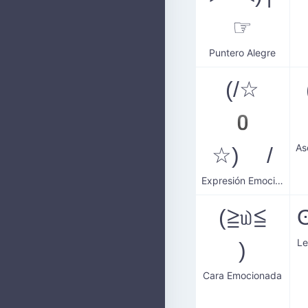
☞
Puntero Alegre
(/☆
0
☆) /
Expresión Emocionada
(≧௰≦
Le
)
Cara Emocionada