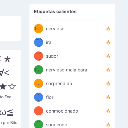
((ヾ
(≧皿
Etiquetas calientes
((ヾ
≦；)
(≧皿
(-｡-;
ノ
nervioso
≦；)
＿))
ノ
ira
Fuu
＿))
uuu
sudor
〇*
Fuu
u
uuu
(-｡-;
nervioso mala cara
∀<
（／
—-
u
(＾
！
．
sorprendido
ゞ★☆
—-
＼）
º◡º
Soñoliento Enamorado
！
flor
（／
＾
≧ω≦
(＾
❁)
．
conmocionado
＼）
º◡º
o por Bits
(＾
sonriendo