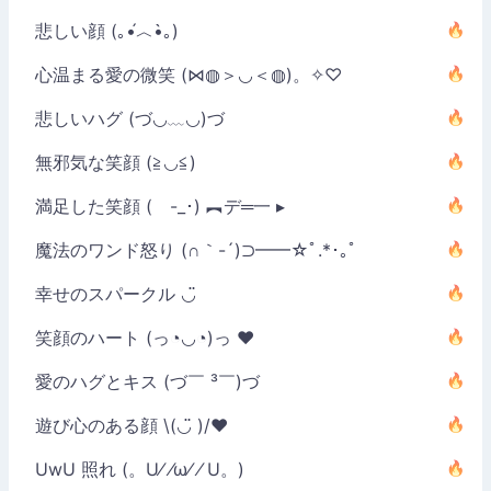
悲しい顔 (｡•́︿•̀｡)
心温まる愛の微笑 (⋈◍＞◡＜◍)。✧♡
悲しいハグ (づ◡﹏◡)づ
無邪気な笑顔 (≧◡≦)
満足した笑顔 ( -_･) ︻デ═一 ▸
魔法のワンド怒り (∩｀-´)⊃━━☆ﾟ.*･｡ﾟ
幸せのスパークル ◡̈
笑顔のハート (っ◔◡◔)っ ♥
愛のハグとキス (づ￣ ³￣)づ
遊び心のある顔 \(◡̈ )/♥︎
UwU 照れ (。U⁄ ⁄ω⁄ ⁄ U。)