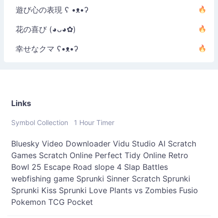
遊び心の表現 ʕ •ᴥ•ʔ
花の喜び (◕ᴗ◕✿)
幸せなクマ ʕ•ᴥ•ʔ
Links
Symbol Collection
1 Hour Timer
Bluesky Video Downloader
Vidu Studio AI
Scratch
Games
Scratch Online
Perfect Tidy Online
Retro
Bowl 25
Escape Road
slope 4
Slap Battles
webfishing game
Sprunki Sinner
Scratch Sprunki
Sprunki Kiss
Sprunki Love
Plants vs Zombies Fusio
Pokemon TCG Pocket