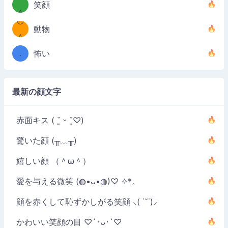
(＾
笑顔
＾
º◡º
❁)
動物
（／
＾
❁)
．
怖い
＼）
最新の顔文字
赤面キス ( ˘͈ ᵕ ˘͈♡)
驚いた顔 (╥﹏╥)
嬉しい顔 （＾ω＾）
愛を与える微笑 (◍•ᴗ•◍)♡ ✧*。
顔を赤くして恥ずかしがる笑顔 ⸜( ˙˘˙)⸝
かわいい笑顔の目 ♡´･ᴗ･`♡