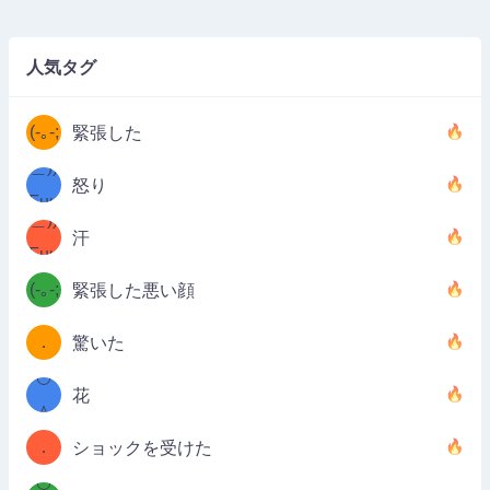
((ヾ
(≧皿
人気タグ
((ヾ
≦；)
(≧皿
(-｡-;
ノ
緊張した
≦；)
＿))
ノ
怒り
Fuu
＿))
uuu
汗
Fuu
u
uuu
(-｡-;
緊張した悪い顔
（／
—-
u
(＾
！
．
驚いた
—-
＼）
º◡º
！
花
（／
＾
(＾
❁)
．
ショックを受けた
＼）
º◡º